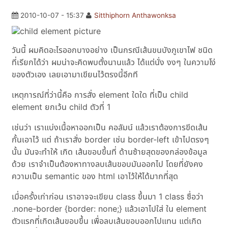
2010-10-07 - 15:37
Sitthiphorn Anthawonksa
วันนี้ ผมคิดอะไรออกบางอย่าง เป็นกรณีเส้นขนบังภูเขาไฟ ชนิด
ที่เรียกได้ว่า ผมน่าจะคิดพบตั้งนานแล้ว ได้แต่นั่ง งงๆ ในความโง่
ของตัวเอง เลยเอามาเขียนไว้ตรงนี้อีกที
เหตุการณ์ที่ว่านี้คือ การสั่ง element ใดใด ที่เป็น child
element ยกเว้น child ตัวที่ 1
เช่นว่า เราแบ่งเนื้อหาออกเป็น คอลัมน์ แล้วเราต้องการขีดเส้น
กั้นเอาไว้ แต่ ถ้าเราสั่ง border เช่น border-left เข้าไปตรงๆ
นั้น มันจะทำให้ เกิด เส้นขอบขึ้นที่ ด้านซ้ายสุดของกล่องข้อมูล
ด้วย เราจำเป็นต้องหาทางลบเส้นขอบมันออกไป โดยที่ยังคง
ความเป็น semantic ของ html เอาไว้ให้ได้มากที่สุด
เมื่อครั้งเก่าก่อน เราอาจจะเขียน class ขึ้นมา 1 class ซื่อว่า
.none-border {border: none;} แล้วเอาไปใส่ ใน element
ตัวแรกที่เกิดเส้นขอบขึ้น เพื่อลบเส้นขอบออกไปแทน แต่เกิด