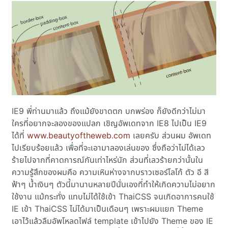
IE9 พี่ท่านมาแล้ว ถึงแม้ยังขาดตก บกพร่อง ก็ยังดีกว่าไม่มา
ใครที่อยากจะลองของแปลก เชิญอัพเดทจาก IE8 ไปเป็น IE9
ได้ที่
www.beautyoftheweb.com
เลยครับ ส่วนผม อัพเดท
ไปเรียบร้อยแล้ว เพื่อที่จะเอามาลองเล่นของ ซึ่งถือว่าไม่ได้เลว
ร้ายไปจากที่คาดการณ์กันเท่าไหร่นัก ส่วนที่เลวร้ายกว่านั้นใน
ความรู้สึกของผมคือ ความเหินห่างจากบราวเซอร์โลโก้ ตัว อี สี
ฟ้าๆ น้ำเงินๆ ตัวนี้มานานหลายปีนั่นเองที่ทำให้เกิดความไม่อยาก
ใช้งาน แม้กระทั่ง แทบไม่ได้ใช้เข้า ThaiCSS จนเกิดอาการคนใช้
IE เข้า ThaiCSS ไม่ได้มาเป็นเดือนๆ เพราะผมแยก Theme
เอาไว้แล้วลืมอัพโหลดไฟล์ template เข้าไปยัง Theme ของ IE