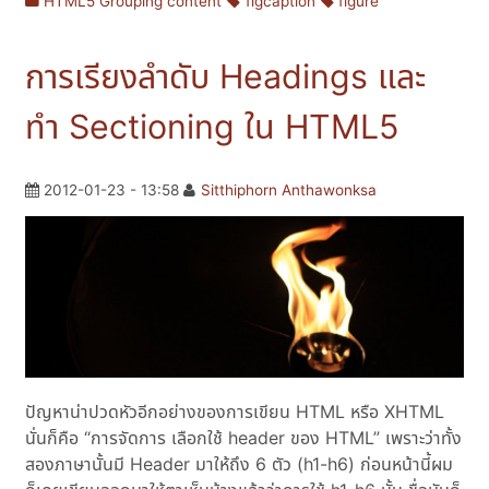
HTML5 Grouping content
figcaption
figure
การเรียงลำดับ Headings และ
ทำ Sectioning ใน HTML5
2012-01-23 - 13:58
Sitthiphorn Anthawonksa
ปัญหาน่าปวดหัวอีกอย่างของการเขียน HTML หรือ XHTML
นั่นก็คือ “การจัดการ เลือกใช้ header ของ HTML” เพราะว่าทั้ง
สองภาษานั้นมี Header มาให้ถึง 6 ตัว (h1-h6) ก่อนหน้านี้ผม