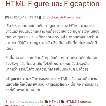
HTML Figure และ Figcaption
2012-10-12 - 13:41
Sitthiphorn Anthawonksa
เชื่อว่าหลายคนคงเคยเห็น <figure> ของ HTML ผ่านตามา
บ้างแล้ว เช่นเดียวกันหลายคนก็อาจจะยัง งง กับการใช้งานของ
tag <figure> และ <figcaption> อยู่ บางคนอาจจะคิดว่ามัน
สามารถใช้คู่กับ <img> เท่านั้น ซึ่งเป็นไอเดียที่ถูกไม่หมดสักที
เดียว
วันนี้ผมจะขอแลกเปลี่ยนสั้นๆ เล็กน้อยๆ ตามประสาอีกเช่นเคย
ซึ่งจริงๆ แล้วที่ผมมาเขียทิ้งไว้ก็เพราะว่าผมกลัวตัวเองลืม
มากกว่า (รวมไปถึงบทความที่เคยเขียนที่ผ่านๆ มาด้วย)
<
figure
> ตามหลักการของภาษา HTML แล้ว หมายถึง
การ
แสดงให้เห็นเป็นภาพ
ส่วน <
figcaption
> นั้น คือ การอธิภาย
สิ่งที่เป็นภาพนั้นเพิ่มเติม
This entry was posted in
HTML5
HTML5 Elements