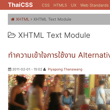
ThaiCSS
CSS
HTML5
UX
Web Standards
XHTML
XHTML Text Module
XHTML Text Module
ทำความเข้าใจการใช้งาน Alternativ
2011-02-01 - 15:02
Piyapong Thanawang