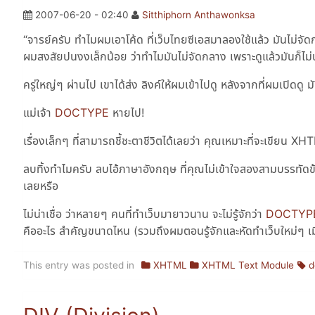
2007-06-20 - 02:40
Sitthiphorn Anthawonksa
“จารย์ครับ ทำไมผมเอาโค้ด ที่เว็บไทยซีเอสมาลองใช้แล้ว มันไม่จ
ผมสงสัยปนงงเล็กน้อย ว่าทำไมมันไม่จัดกลาง เพราะดูแล้วมันก็ไม่
ครู่ใหญ่ๆ ผ่านไป เขาได้ส่ง ลิงค์ให้ผมเข้าไปดู หลังจากที่ผมเปิดดู 
แม่เจ้า
DOCTYPE
หายไป!
เรื่องเล็กๆ ที่สามารถชี้ชะตาชีวิตได้เลยว่า คุณเหมาะที่จะเขียน
ลบทิ้งทำไมครับ ลบไอ้ภาษาอังกฤษ ที่คุณไม่เข้าใจสองสามบรรทัดข้า
เลยหรือ
ไม่น่าเชื่อ ว่าหลายๆ คนที่ทำเว็บมายาวนาน จะไม่รู้จักว่า
DOCTY
คืออะไร สำคัญขนาดไหน (รวมถึงผมตอนรู้จักและหัดทำเว็บใหม่ๆ เม
This entry was posted in
XHTML
XHTML Text Module
d