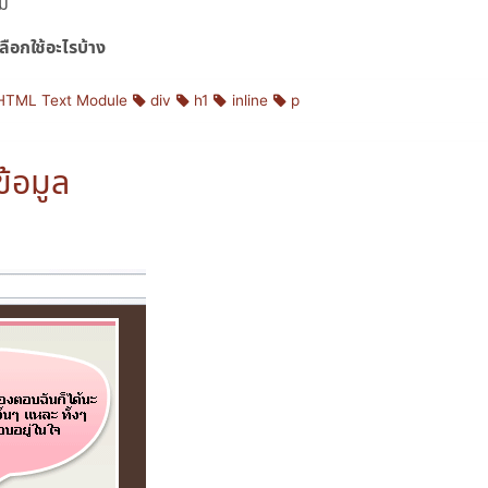
สม
ลือกใช้อะไรบ้าง
HTML Text Module
div
h1
inline
p
้อมูล