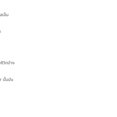
สเอ็น
น
ชีวิตบ้าง
 นั้นมัน