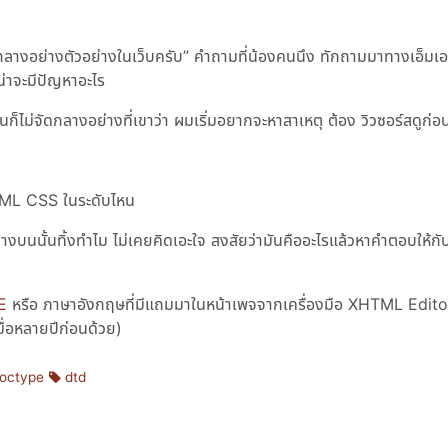
ัดกลางอย่างตัวอย่างในเว็บครับ” คำถามที่น้องคนนึง ทักถามมาทางเอ็มเอ
น่าจะมีปัญหาอะไร
มันก็ไม่จัดกลางอย่างที่เขาว่า ผมเริ่มอยากจะหาสาเหตุ ต้อง วิวซอร์สดูก่อ
 XHTML CSS ในระดับไหน
งบนนั้นทิ้งทำไม ไม่เคยคิดเอะใจ สงสัยว่ามันคืออะไรแล้วหาคำตอบให้กับ
PE
หรือ ภาษาอังกฤษที่มีแถมมาในหน้าเพจจากเครื่องมือ XHTML Editor
ื่อหลายปีก่อนด้วย)
octype
dtd