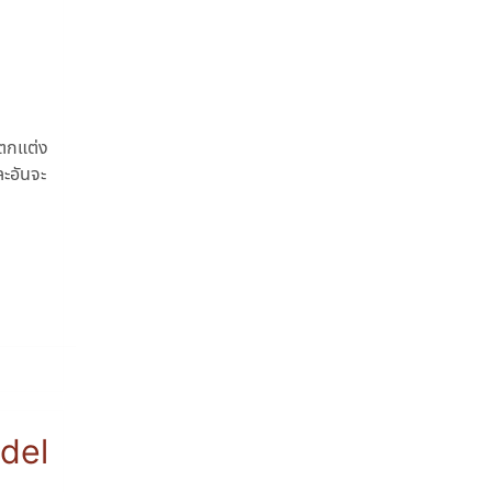
าตกแต่ง
ละอันจะ
del