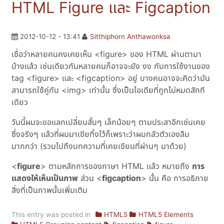
HTML Figure และ Figcaption
2012-10-12 - 13:41
Sitthiphorn Anthawonksa
เชื่อว่าหลายคนคงเคยเห็น <figure> ของ HTML ผ่านตามา
บ้างแล้ว เช่นเดียวกันหลายคนก็อาจจะยัง งง กับการใช้งานของ
tag <figure> และ <figcaption> อยู่ บางคนอาจจะคิดว่ามัน
สามารถใช้คู่กับ <img> เท่านั้น ซึ่งเป็นไอเดียที่ถูกไม่หมดสักที
เดียว
วันนี้ผมจะขอแลกเปลี่ยนสั้นๆ เล็กน้อยๆ ตามประสาอีกเช่นเคย
ซึ่งจริงๆ แล้วที่ผมมาเขียทิ้งไว้ก็เพราะว่าผมกลัวตัวเองลืม
มากกว่า (รวมไปถึงบทความที่เคยเขียนที่ผ่านๆ มาด้วย)
<
figure
> ตามหลักการของภาษา HTML แล้ว หมายถึง
การ
แสดงให้เห็นเป็นภาพ
ส่วน <
figcaption
> นั้น คือ การอธิภาย
สิ่งที่เป็นภาพนั้นเพิ่มเติม
This entry was posted in
HTML5
HTML5 Elements