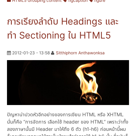
HTML5 Grouping content
figcaption
figure
การเรียงลำดับ Headings และ
ทำ Sectioning ใน HTML5
2012-01-23 - 13:58
Sitthiphorn Anthawonksa
ปัญหาน่าปวดหัวอีกอย่างของการเขียน HTML หรือ XHTML
นั่นก็คือ “การจัดการ เลือกใช้ header ของ HTML” เพราะว่าทั้ง
สองภาษานั้นมี Header มาให้ถึง 6 ตัว (h1-h6) ก่อนหน้านี้ผม