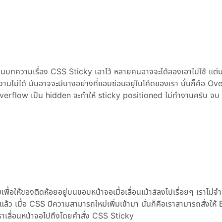
ขียนบทความเรื่อง CSS Sticky เอาไว้ หลายคนอาจจะได้ลองเอาไปใช้ แต
งานไม่ได้ มันอาจจะมีบางอย่างที่แอบซ่อนอยู่ในโค้ดของเรา นั่นก็คือ Ov
 overflow เป็น hidden จะทำให้ sticky positioned ไม่ทำงานครับ จบ
บเพื่อให้ของติดห้อยอยู่บนขอบหน้าจอเมื่อเลื่อนเม้าส์ลงไปเรื่อยๆ เราไม่จำ
้ว เมื่อ CSS มีความสามารถใหม่เพิ่มเข้ามา นั่นก็คือเราสามารถสั่งให
ราเลื่อนหน้าจอไปถึงโดยคำสั่ง CSS Sticky