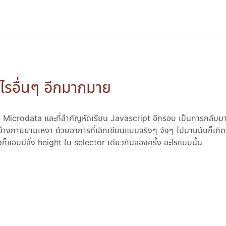
รอื่นๆ อีกมากมาย
 Microdata และที่สำคัญหัดเรียน Javascript อีกรอบ เป็นการกลับมาร
ข้างกายยามเหงา ด้วยอาการที่เลิกเขียนแบบจริงๆ จังๆ ไปนานมันก็เก
งก็แอบมีสั่ง height ใน selector เดียวกันสองครั้ง อะไรแบบนั้น