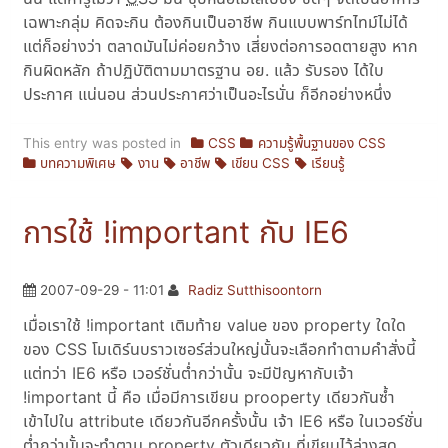
เฉพาะกลุ่ม คิดจะกิน ต้องกินเป็นอาชีพ กินแบบพาร์ทไทม์ไม่ได้
แต่ก็อย่างว่า ตลาดมันไม่ค่อยกว้าง เสี่ยงต่อการอดตายสูง หาก
กินผิดหลัก ถ้าปฏิบัติตามมาตรฐาน อย. แล้ว รับรอง ได้ใบ
ประกาศ แน่นอน ส่วนประกาศว่าเป็นอะไรนั่น ก็อีกอย่างหนึ่ง
This entry was posted in
CSS
ความรู้พื้นฐานของ CSS
บทความพิเศษ
งาน
อาชีพ
เขียน CSS
เรียนรู้
การใช้ !important กับ IE6
2007-09-29 - 11:01
Radiz Sutthisoontorn
เมื่อเราใช้ !important เติมท้าย value ของ property ใดใด
ของ CSS โมเดิร์นบราวเซอร์ส่วนใหญ่นั้นจะเลือกทำตามคำสั่งนี้
แต่ทว่า IE6 หรือ เวอร์ชั่นต่ำกว่านั้น จะมีปัญหากับเจ้า
!important นี้ คือ เมื่อมีการเขียน prooperty เดียวกันซ้ำ
เข้าไปใน attribute เดียวกันอีกครั้งนั้น เจ้า IE6 หรือ ในเวอร์ชั่น
ต่ำกว่านั้นจะทำตาม property ตัวเดียวกัน ที่เขียนไว้ล่างสุด