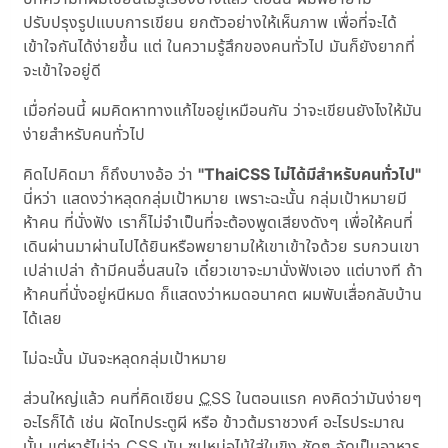
ปรับปรุงรูปแบบการเขียน ยกตัวอย่างให้เห็นภาพ เพื่อที่จะได้
เข้าใจกันได้ง่ายขึ้น แต่ ในความรู้สึกของคนทั่วไป มันก็ยังยากที่
จะเข้าใจอยู่ดี
เมื่อก่อนนี้ ผมคิดหาทางแก้ไขอยู่เหมือนกัน ว่าจะเขียนยังไงให้มัน
ง่ายสำหรับคนทั่วไป
คิดไปคิดมา ก็ถึงบางอ้อ ว่า
"ThaiCSS ไม่ได้มีสำหรับคนทั่วไป"
นี่หว่า แสดงว่าหลุดกลุ่มเป้าหมาย เพราะฉะนั้น กลุ่มเป้าหมายมี
ห้าคน ที่นั่งฟัง เราก็ไม่จำเป็นที่จะต้องพูดเสียงดังๆ เพื่อให้คนที่
เดินผ่านมาผ่านไปได้ยินหรือพยายามให้เขาเข้าใจด้วย รบกวนเขา
เปล่าเปล่า ถ้ามีคนอื่นสนใจ เดี๋ยวเขาจะมานั่งฟังเอง แต่บางที ถ้า
ห้าคนที่นั่งอยู่หนีหมด ก็แสดงว่าหมดอนาคต ผมพับเสื่อกลับบ้าน
ได้เลย
ไม่ฉะนั้น มันจะหลุดกลุ่มเป้าหมาย
ส่วนใหญ่แล้ว คนที่คิดเขียน
CSS
ในตอนแรก คงคิดว่ามันง่ายๆ
อะไรก็ได้ เช่น ผัดไทประตูผี หรือ ข้าวต้มราชวงศ์ อะไรประมาณ
นั้น แต่หารู้ไม่ว่า
CSS
มัน ซุปหน่อไม้ใส่ใบขิง ชัดๆ จัดเป็นอาหาร