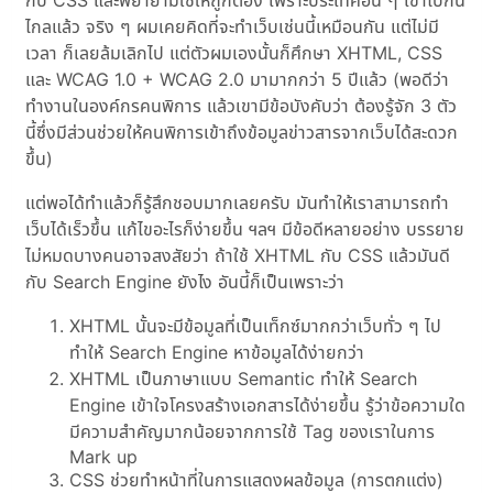
กับ CSS และพยายามใช้ให้ถูกต้อง เพราะประเทศอื่น ๆ เขาไปกัน
ไกลแล้ว จริง ๆ ผมเคยคิดที่จะทำเว็บเช่นนี้เหมือนกัน แต่ไม่มี
เวลา ก็เลยล้มเลิกไป แต่ตัวผมเองนั้นก็ศึกษา XHTML, CSS
และ WCAG 1.0 + WCAG 2.0 มามากกว่า 5 ปีแล้ว (พอดีว่า
ทำงานในองค์กรคนพิการ แล้วเขามีข้อบังคับว่า ต้องรู้จัก 3 ตัว
นี้ซึ่งมีส่วนช่วยให้คนพิการเข้าถึงข้อมูลข่าวสารจากเว็บได้สะดวก
ขึ้น)
แต่พอได้ทำแล้วก็รู้สึกชอบมากเลยครับ มันทำให้เราสามารถทำ
เว็บได้เร็วขึ้น แก้ไขอะไรก็ง่ายขึ้น ฯลฯ มีข้อดีหลายอย่าง บรรยาย
ไม่หมดบางคนอาจสงสัยว่า ถ้าใช้ XHTML กับ CSS แล้วมันดี
กับ Search Engine ยังไง อันนี้ก็เป็นเพราะว่า
XHTML นั้นจะมีข้อมูลที่เป็นเท็กซ์มากกว่าเว็บทั่ว ๆ ไป
ทำให้ Search Engine หาข้อมูลได้ง่ายกว่า
XHTML เป็นภาษาแบบ Semantic ทำให้ Search
Engine เข้าใจโครงสร้างเอกสารได้ง่ายขึ้น รู้ว่าข้อความใด
มีความสำคัญมากน้อยจากการใช้ Tag ของเราในการ
Mark up
CSS ช่วยทำหน้าที่ในการแสดงผลข้อมูล (การตกแต่ง)