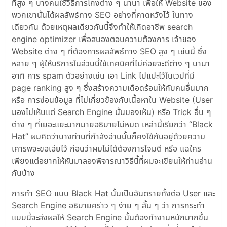
ที่สูง ๆ บางคนใช้วิธีการโกงต่าง ๆ นานา เพื่อให้ Website ของ
พวกเขานั้นได้ผลลัพธ์ทาง SEO อย่างที่คาดหวังไว้ ในทาง
เดียวกัน ด้วยเหตุผลเดียวกันนี้จึงทำให้เกิดอาชีพ search
engine optimizer เพื่อสนองตอบความต้องการ เจ้าของ
Website ต่าง ๆ ที่ต้องการผลลัพธ์ทาง SEO สูง ๆ เช่นนี้ ซึ่ง
หลาย ๆ ผู้ให้บริการในส่วนนี้ใช้เทคนิคที่ไม่ค่อยจะดีต่าง ๆ นานา
อาทิ การ spam ตัวอย่างเช่น เอา Link ไปแปะไว้ในเวปที่มี
page ranking สูง ๆ ซึ่งสร้างความเดือดร้อนให้กับคนอื่นมาก
หรือ การซ่อนข้อมูล ที่ไม่เกี่ยวข้องกับเนื้อหาใน Website (User
มองไม่เห็นแต่ Search Engine นั้นมองเห็น) หรือ Trick อื่น ๆ
ต่าง ๆ ที่เยอะแยะมากมายอธิบายไม่หมด เหล่านี้เรียกว่า
Black
Hat
ผมคิดว่าบางท่านที่กำลังอ่านนั้นก็คงใช้กันอยู่ด้วยความ
เคารพจะขอเอ่ยไว้ ก่อนว่าผมไม่ได้ต้องการโจมตี หรือ แฉใคร
เพียงแต่อยากให้หันมาลองพิจารณาวิธีนี้ที่ผมจะเขียนให้ท่านอ่าน
กันบ้าง
การทำ SEO แบบ Black Hat นั้นเป็นอันตรายทั้งต่อ User และ
Search Engine อธิบายคร่าว ๆ ง่าย ๆ สั้น ๆ ว่า การกระทำ
แบบนี้จะส่งผลให้ Search Engine นั้นต้องทำงานหนักมากขึ้น