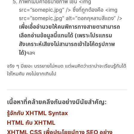
ภาพที่ไม่มีคำอธิบายภาพ เช่น <img
src=”somepic.jpg” /> ซึ่งที่ถูกต้องคือ <img
src=”somepic.jpg” alt=”ดอกกุหลาบสีแดง” />
เพื่อเอื้ออำนวยให้คนพิการทางสายตาสามารถ
เลือกอ่านข้อมูลนี้แทนได้ (เพราะโปรแกรม
สังเคราะห์เสียงไม่สามารถเข้าใจโค้ดรูปภาพ
ได้)
ฯลฯ
จริง ๆ มีเยอะ บรรยายไม่หมด แต่ผมคิดว่าเราน่าจะเรียนรู้กันได้
ใช่ไหมคับ คงไม่ยากเกินไป
เนื้อหาที่คล้ายคลึงกันอย่างมีนัยสำคัญ:
รู้จักกับ XHTML Syntax
HTML กับ XHTML
XHTML CSS เพื่อประโยชน์ทาง SEO อย่าง