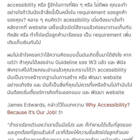
accessibility หรือ รู้จักในทางที่ผิด ๆ หรือ ไม่ดีพอ คุณจะทำ
อย่างไรถ้าวันนึงเจ้าสิ่งนี้เป็นหนึ่งใน requirement ของลูกค้า
ของคุณ? หลาย ๆ คนคิดว่า acessibility เนี่ยต้องมานั่งทำ
หลังจากที่ website เสร็จแล้วเปิดใช้งานแล้วค่อยมาตามเก็บกัน
ทีหลัง หรือ ทำก็ต่อเมื่อลูกค้ามาร้องขอ เป็น requirement เพิ่ม
เติมเก็บเงินกันไป
ผมไม่เข้าใจหรอกว่าไอ้ความคิดแบบนั้นมันเกิดขึ้นมาได้ยังไง หาก
แต่ว่า ถ้าคุณได้ลองอ่าน Guideline ของ W3 แล้ว และ พินิจ
พิเคราะห์ไปด้วยคณะอ่านแล้วคุณจะทราบได้ว่า accessibility
มันเป็นรากเหง้ารากฐานในการสร้าง หรือ พัฒนา website
อย่างแท้จริง และ มันก็เป็นสิ่งที่คุณไม่ควรทิ้งหรือข้ามไม่ทำมันไป
มันต้องเริ่มตั้งแต่การคิดที่จะออกแบบ และ พัฒนา website
James Edwards, กล่าวไว้ในบทความ
Why Accessibility?
Because It’s Our Job!
ว่า
“ถ้าเราเรียกตัวเองว่าเราเป็นมือโปร และ ก็ทำงานได้เต็มที่สุดยอด
และถูกต้องที่สุดแล้วล่ะก็ เราก็ต้องให้ความซื่อสัตย์ต่อลูกค้าของ
เรา, ลูกค้าของลูกค้าของเรา และ ตัวเราเองด้วย เหมือนกับ เชฟที่