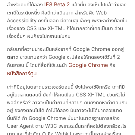
IE8 Beta 2
สำหรับคนที่ได้ลอง
แล้วนั้น คงเห็นไปแล้วว่าของ
เขาดีในระดับหนึ่ง คือดีกว่าเดิมมาก สำหรับฝั่ง Web
Accessibility คงยิ้มออก มีความสุขเล็กๆ เพราะอย่างน้อยใน
เรื่องของ CSS และ XHTML ก็ได้มากกว่าที่เคยเป็นมา ส่วน
เรื่องอื่นๆ ผมก็ยังไม่ทราบเช่นกัน
กลับมาที่ความน่าจะเป็นหลังจากที่ Google Chrome ออกสู่
ตลาด ข่าวเขาบอกว่า Google จะปล่อยให้ทดลองใช้วันที่ 2
Google Chrome
กันยายน นี้ โดยที่สื่อที่ใช้แนะนำ
คือ
หนังสือการ์ตูน
เท่าที่มีอยู่ในตลาดบราวเซอร์ตอนนี้ ยังไม่พอใช้อีกหรือ เท่าที่มี
อยู่ในตลาดตอนนี้ ยังทำให้คนเขียน CSS XHTML ปวดหัวไม่
พออีกหรือ? อาจจะเป็นคำถามที่หลายๆ คนคงคิดหาคำตอบกัน
อยู่ ยังคงตอบไม่ได้ ถ้าไม่ได้ลอง มันอาจจะไม่ได้น่ากลัวขนาด
นั้นก็ได้ ถ้า Google Chrome นั้นมาในมาตรฐานการสร้าง
User Agent ตาม W3C เพราะฉะนั้นเราก็คงไม่ต้องกลัวอะไร
มาก และที่สำคัญ มันคือ Webkit เพราะฉะนั้นหายห่วงเรื่อง