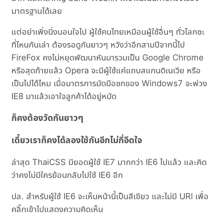
มาตรฐานได้เลย
แต่อย่าเพิ่งนิ่งนอนใจไป ผู้ใช้คนไทยเหมือนผู้ใช้อื่นๆ ทั่วโลกซะ
ที่ไหนกันเล่า ต้องรอดูกันยาวๆ หวังว่าอีกสามปีจากนี้ไป
FireFox คงไม่หยุดพัฒนาหันมารวมเป็น Google Chrome
หรือสุดท้ายแล้ว Opera จะมีผู้ใช้แค่แถบสแกนดิเนเวีย หรือ
เป็นไปได้ไหม เมื่อมาตรการมัดมือชกของ Windows7 จะพ่วง
IE8 มาแล้วเอาใจลูกค้าได้อยู่หมัด
ก็คงต้องวัดกันยาวๆ
เดี๋ยวเราก็คงได้ลองใช้กันอีกไม่กี่อึดใจ
ล่าสุด ThaiCSS มียอดผู้ใช้ IE7 มากกว่า IE6 ไปแล้ว และคิด
ว่าคงไม่มีใครย้อนกลับไปใช้ IE6 อีก
ปล. สำหรับผู้ใช้ IE6 จะเห็นหน้านี้เป็นสีเขียว และไม่มี URI เพื่อ
คลิ๊กเข้าไปแสดงความคิดเห็น