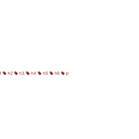
1
h2
h3
h4
h5
h6
p