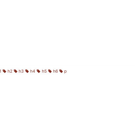
1
h2
h3
h4
h5
h6
p