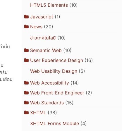
HTML5 Elements
(10)
Javascript
(1)
News
(20)
ข่าวเทคโนโลยี
(10)
านั้น
Semantic Web
(10)
User Experience Design
(16)
็บ
Web Usability Design
(6)
ครับ
ยมเยือน
Web Accessibility
(14)
Web Front-End Engineer
(2)
Web Standards
(15)
XHTML
(38)
XHTML Forms Module
(4)