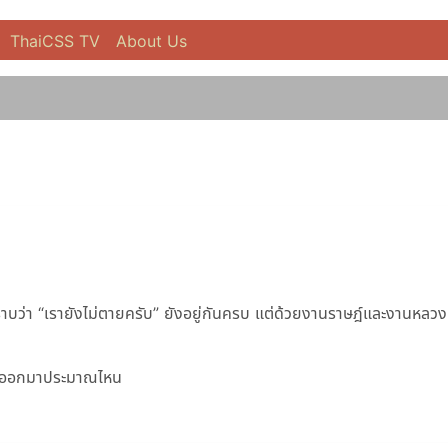
ThaiCSS TV
About Us
ทราบว่า
เรายังไม่ตายครับ
ยังอยู่กันครบ แต่ด้วยงานราษฎ์และงานหลวง
โน้มออกมาประมาณไหน