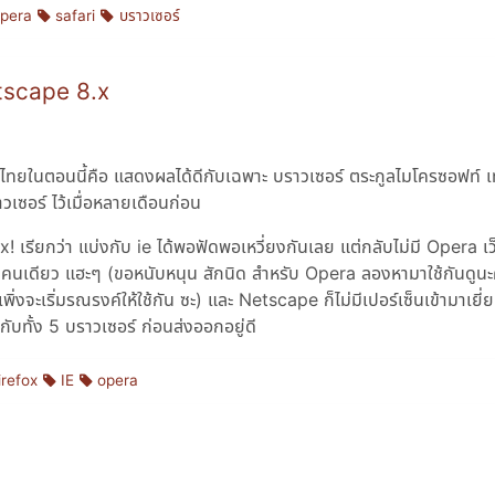
pera
safari
บราวเซอร์
etscape 8.x
ไทยในตอนนี้คือ แสดงผลได้ดีกับเฉพาะ บราวเซอร์ ตระกูลไมโครซอฟท์ เท่
เซอร์ ไว้เมื่อหลายเดือนก่อน
! เรียกว่า แบ่งกับ ie ได้พอฟัดพอเหวี่ยงกันเลย แต่กลับไม่มี Opera เว
อยู่คนเดียว แฮะๆ (ขอหนับหนุน สักนิด สำหรับ Opera ลองหามาใช้กันดูนะ
่งจะเริ่มรณรงค์ให้ใช้กัน ซะ) และ Netscape ก็ไม่มีเปอร์เซ็นเข้ามาเยี่
ับทั้ง 5 บราวเซอร์ ก่อนส่งออกอยู่ดี
irefox
IE
opera