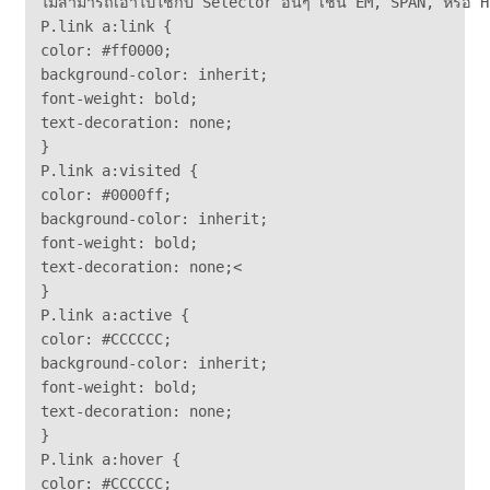
ไม่สามารถเอาไปใช้กับ Selector อื่นๆ เช่น EM, SPAN, หรือ H1
P.link a:link { 

color: #ff0000;

background-color: inherit;

font-weight: bold;

text-decoration: none;

}

P.link a:visited {

color: #0000ff;

background-color: inherit;

font-weight: bold;

text-decoration: none;<

}

P.link a:active {

color: #CCCCCC;

background-color: inherit;

font-weight: bold;

text-decoration: none;

}

P.link a:hover {

color: #CCCCCC;
