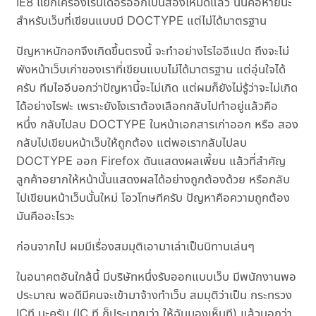
IE8 แยกเครื่องเรนเดอร์ออกเป็นสองโหมดแล้ว นั่นคือหายนะ
สำหรับเว็บที่เขียนแบบมี DOCTYPE แต่ไม่ได้มาตรฐาน
ปัญหาหนักอกจึงเกิดขึ้นตรงนี้ จะทำอย่างไรไออีแปด ถึงจะไม่
พังหน้าเว็บเก่าของเราที่เขียนแบบไม่ได้มาตรฐาน แต่อุ่นใจได้
ครับ ทีมไออีบอกว่าปัญหานี้จะไม่เกิด แต่ผมก็ยังไม่รู้ว่าจะไม่เกิด
ได้อย่างไรฟะ เพราะยังไงเราต้องเลือกกลับไปทำอยู่แล้วคือ
หนึ่ง กลับไปลบ DOCTYPE ในหน้าเอกสารเก่าออก หรือ สอง
กลับไปเขียนหน้าเว็บให้ถูกต้อง แต่พอเรากลับไปลบ
DOCTYPE ออก Firefox ดันแสดงผลเพี้ยน แล้วที่สำคัญ
ลูกค้าอยากให้หน้านั้นแสดงผลได้อย่างถูกต้องด้วย หรือกลับ
ไปเขียนหน้าเว็บนั้นใหม่ โอวโทษทีครับ ปัญหาคือความถูกต้อง
มันคืออะไรวะ
ก่อนจากไป ผมมีเรื่องสมมุติเอามาเล่าเป็นนิทานเล่นๆ
ในอนาคตอันใกล้นี้ มีบริษัทหนึ่งรับออกแบบเว็บ มีพนักงานพอ
ประมาณ พอดีมีคนจะเข้ามาจ้างทำเว็บ สมมุติว่าเป็น กระทรวง
ICที นะครับ (IC ที ก็ประมาณว่า ให้ฉันมองเห็นที) แล้วบอกว่า