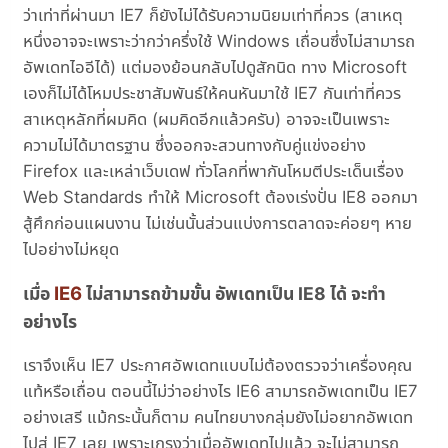
ว่าเท่าที่ผ่านมา IE7 ก็ยังไม่ได้รับความนิยมเท่าที่ควร (สาเหตุ
หนึ่งอาจจะเพราะว่ากว่าครึ่งใช้ Windows เถื่อนซึ่งไม่สามารถ
อัพเดทไออีได้) แต่มองย้อนกลับไปดูสักนิด ทาง Microsoft
เองก็ไม่ได้โหมประชาสัมพันธ์ให้คนหันมาใช้ IE7 กันเท่าที่ควร
สาเหตุหลักที่ผมคิด (ผมคิดอีกแล้วครับ) อาจจะเป็นเพราะ
ความไม่ได้มาตรฐาน ซึ่งออกจะสวนทางกับคู่แข่งอย่าง
Firefox และเหล่าเว็บเดฟ ทั่วโลกที่พากันโหมตีประเด็นเรื่อง
Web Standards ทำให้ Microsoft ต้องเร่งปั่น IE8 ออกมา
สู้ศึกก่อนแผนงาน ไม่เช่นนั้นส่วนแบ่งการตลาดจะค่อยๆ หาย
ไปอย่างไม่หยุด
IE6
เมื่อ
ไม่สามารถข้ามขั้น อัพเดทเป็น IE8 ได้ จะทำ
อย่างไร
เราจึงเห็น IE7 ประกาศอัพเดทแบบไม่ต้องตรวจว่าเครื่องคุณ
แท้หรือเถื่อน ตอนนี้ไม่ว่าอย่างไร IE6 สามารถอัพเดทเป็น IE7
อย่างเสรี แม้กระนั้นก็ตาม คนไทยบางกลุ่มยังไม่อยากอัพเดท
ไปสู่ IE7 เลย เพราะเกรงว่าเมื่ออัพเดทไปแล้ว จะไม่สามารถ