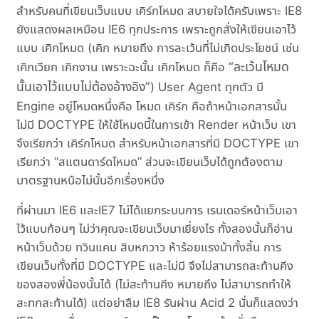
สำหรับคนที่เขียนเว็บแบบ เคิร์กโหมด สบายใจได้ครับเพราะ IE8
ยังแสดงผลเหมือน IE6 ทุกประการ เพราะถูกสั่งให้เขียนเอาไว้
แบบ เคิกโหมด (เคิก หมายถึง การละเว้นที่ไม่เกิดประโยชน์ เช่น
ละเว้นโหมด
เคิกเวียก เคิกงาน เพราะฉะนั้น เคิกโหมด ก็คือ
นั้นเอาไว้แบบไม่ต้องอ้างอิง
) User Agent ทุกตัว มี
Engine อยู่โหมดหนึ่งคือ โหมด เคิร์ก คือถ้าหน้าเอกสารนั้น
ไม่มี DOCTYPE ให้ใช้โหมดนี้ในการเข้า Render หน้าเว็บ เขา
จึงเรียกว่า เคิร์กโหมด สำหรับหน้าเอกสารที่มี DOCTYPE เขา
เรียกว่า “สแตนดาร์ดโหมด” ส่วนจะเขียนเว็บได้ถูกต้องตาม
มาตรฐานหนือไม่นั้นอีกเรื่องหนึ่ง
ที่ผ่านมา IE6 และIE7 ไม่ได้แยกระบบการ เรนเดอร์หน้าเว็บเอา
ไว้แบบก้อนๆ ไม่ว่าคุณจะเขียนเว็บมาเยี่ยงไร ทั้งสองนั้นก็อ่าน
หน้าเว็บด้วย ทวินแคม สิบหกวาว ห้าร้อยแรงม้าทั้งสิ้น การ
เขียนเว็บทั้งที่มี DOCTYPE และไม่มี จึงไม่สามารถสะท้านคีง
ของสองพี่น้องนั้นได้ (ไม่สะท้านคีง หมายถึง ไม่สามารถทำให้
สะทกสะท้านได้) แต่อย่าลืม IE8 รันผ่าน Acid 2 นั่นก็แสดงว่า