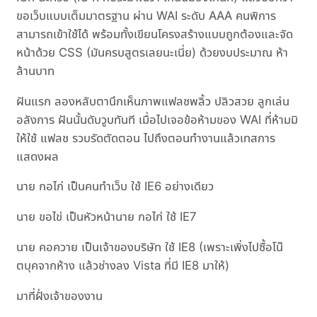
ขอเว็บแบบเต็มมาตรฐาน ผ่าน WAI ระดับ AAA คนพิการ
สามารถเข้าใช้ได้ พร้อมทั้งเขียนโครงสร้างแบบถูกต้องและจัด
หน้าด้วย CSS (มันครบสูตรเลยนะเนี่ย) ด้วยงบประมาณ ห้า
ล้านบาท
ฝันแรก ลองหลับตานึกเห็นภาพแฟลชพลิ้ว ปลิวสวย ลูกเล่น
อลังการ ฝันนั้นดับวูบทันที เมื่อไปเจอข้อห้ามของ WAI ที่ห้ามมิ
ให้ใช้ แฟลช รวบรัดตัดตอน ไปถึงตอนทำงานแล้วเทสการ
แสดงผล
นาย กอไก่ เป็นคนทำเว็บ ใช้ IE6 อย่างเดียว
นาย ขอไข่ เป็นหัวหน้านาย กอไก่ ใช้ IE7
นาย คอควาย เป็นเจ้าของบริษัท ใช้ IE8 (เพราะเพิ่งไปซื้อโน๊
ตบุคจากห้าง แล้วช่างลง Vista ที่มี IE8 มาให้)
มาที่ฝั่งเจ้าของงาน