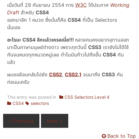
เมื่อวันที่
29 กันยายน 2554
ทาง
W3C
ได้ประกาศ
Working
Draft
สำหรับ
CSS4
ออกมาอีก 1 หมวด ซึ่งนั่นก็คือ
CSS4
ที่เป็น Selectors
นั่นเอง
อะไรนะ CSS4 อีกแล้วเหรอเนี่ย!!!
หลายคนคงอยากอุทานออก
มาเป็นภาษามนุษย์ต่างดาว เพราะทุกวันนี้
CSS3
เรายังไม่ได้ใช้
กันจนหมดทุกหมวดหมู่เลย ทำไมมันก้าวไปถึงขั้น
CSS4
กัน
แล้ว
ผมขอย้อนกลับไปยัง
CSS2
,
CSS2.1
จนมาถึง
CSS3
กัน
ก่อนนะครับ
This entry was posted in
CSS Selectors Level 4
CSS4
selectors
« Previous
Next »
Back to Top