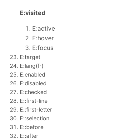
E:visited
E:active
E:hover
E:focus
E:target
E:lang(fr)
E:enabled
E:disabled
E:checked
E::first-line
E::first-letter
E::selection
E::before
E::after