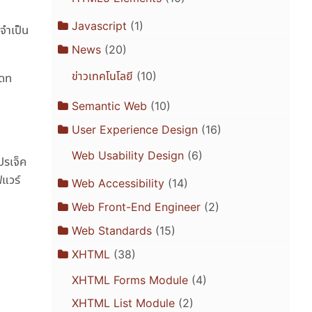
Javascript
(1)
่จำเป็น
News
(20)
ข่าวเทคโนโลยี
(10)
เดท
Semantic Web
(10)
User Experience Design
(16)
Web Usability Design
(6)
ปรเจ็ค
ฟแวร์
Web Accessibility
(14)
Web Front-End Engineer
(2)
Web Standards
(15)
XHTML
(38)
XHTML Forms Module
(4)
XHTML List Module
(2)