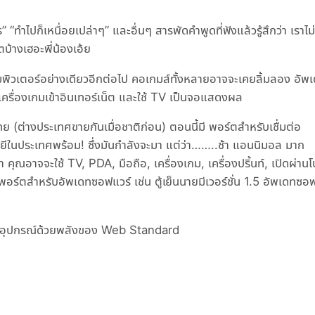
“ทำไปก็เหนื่อยเปล่าๆ” และอื่นๆ สารพัดคำพูดที่ฟังแล้วรู้สึกว่า เราไม
้างเฮอะพี่น้องเอ้ย
อคอมพิวเตอร์อย่างเดียวอีกต่อไป คอเกมส์ทั้งหลายอาจจะเคยลิ้มลอง อัพ
ครื่องเกมเข้าอินเทอร์เน็ต และใช้ TV เป็นจอแสดงผล
 (ต่างประเทศขายกันเมื่อชาติก่อน) ตอนนี้มี พอร์ตสำหรับเชื่มต่อ
โลยีในประเทศพร้อม! ซึ่งมันกำลังจะมา แต่ว่า……..ช้า แอนนิมอล มาก
 คุณอาจจะใช้ TV, PDA, มือถือ, เครื่องเกม, เครื่องปริ้นท์, เปิดผ่านโ
พอร์ตสำหรับอัพเดทซอฟแวร์ เช่น ตู้เย็นนายมีเวอร์ชั่น 1.5 อัพเดทซอ
ดทุกอุปกรณ์ด้วยพลังของ Web Standard