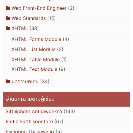
Web Front-End Engineer
(2)
Web Standards
(15)
XHTML
(38)
XHTML Forms Module
(4)
XHTML List Module
(2)
XHTML Table Module
(1)
XHTML Text Module
(9)
บทความพิเศษ
(34)
อ่านบทความตามผู้เขียน
Sitthiphorn Anthawonksa
(143)
Radiz Sutthisoontorn
(67)
Piyapong Thanawang
(5)