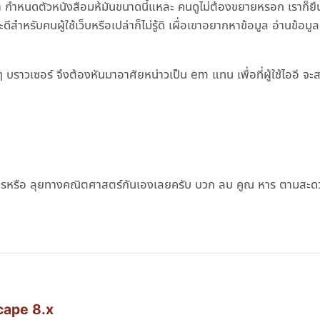
ว่า กำหนดตัวหนังสือมห้มันขนาดนี้แหละ คนดูไม่ต้องขยายหรอก เราก็ย
ะดีสำหรับคนผู้ใช้เว็บหรือเปล่าก็ไม่รู้ดิ เผื่อเขาอยากหาข้อมูล อ่านข้อม
ๆ บราวเซอร์ จึงต้องหันมาอาศัยหน่าวเป็น em แทน เพื่อที่ผู้ใช้ไออี จ
ณการหรือ ลุยทางคณิตศาสตร์กันเองเลยครับ บวก ลบ คูณ หาร ตามสะด
scape 8.x