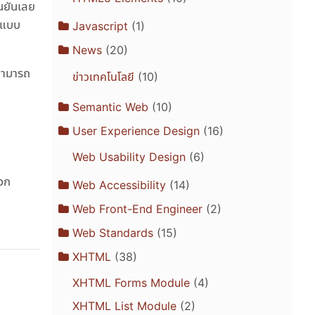
ืนยันเลย
ูลแบบ
Javascript
(1)
News
(20)
ะสามารถ
ข่าวเทคโนโลยี
(10)
Semantic Web
(10)
User Experience Design
(16)
Web Usability Design
(6)
วก
Web Accessibility
(14)
Web Front-End Engineer
(2)
Web Standards
(15)
XHTML
(38)
XHTML Forms Module
(4)
XHTML List Module
(2)