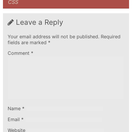
CSS
Leave a Reply
Your email address will not be published.
Required
fields are marked
*
Comment
*
Name
*
Email
*
Website