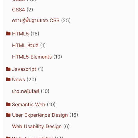
CSS4
(2)
ความรู้พื้นฐานของ CSS
(25)
HTML5
(16)
HTML หัวปลี
(1)
HTML5 Elements
(10)
Javascript
(1)
News
(20)
ข่าวเทคโนโลยี
(10)
Semantic Web
(10)
User Experience Design
(16)
Web Usability Design
(6)