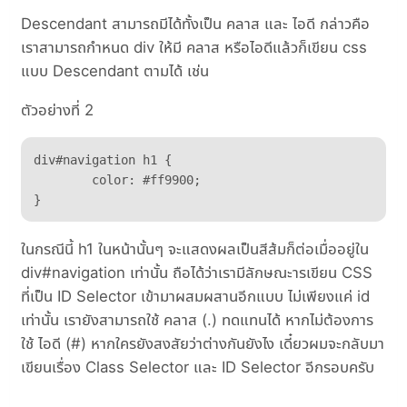
Descendant สามารถมีได้ทั้งเป็น คลาส และ ไอดี กล่าวคือ
เราสามารถกำหนด div ให้มี คลาส หรือไอดีแล้วก็เขียน css
แบบ Descendant ตามได้ เช่น
ตัวอย่างที่ 2
div#navigation h1 {

	color: #ff9900;

}
ในกรณีนี้ h1 ในหน้านั้นๆ จะแสดงผลเป็นสีส้มก็ต่อเมื่ออยู่ใน
div#navigation เท่านั้น ถือได้ว่าเรามีลักษณะารเขียน CSS
ที่เป็น ID Selector เข้ามาผสมผสานอีกแบบ ไม่เพียงแค่ id
เท่านั้น เรายังสามารถใช้ คลาส (.) ทดแทนได้ หากไม่ต้องการ
ใช้ ไอดี (#) หากใครยังสงสัยว่าต่างกันยังไง เดี๋ยวผมจะกลับมา
เขียนเรื่อง Class Selector และ ID Selector อีกรอบครับ