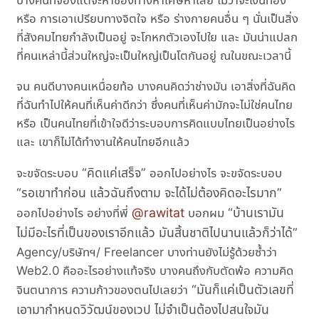
หรือ การเอาเปรียบทางจิตใจ หรือ ร่างกายคนอื่น ๆ นั่นเป็นสิ่ง
ที่สังคมไทยกำลังเป็นอยู่ จะโกหกตัวเองไปใย และ มันน่าแปลก
ที่คนเหล่านี้ส่วนใหญ่จะเป็นใหญ่เป็นโตกันอยู่ ณ​ในขณะเวลานี้
จน คนดีบางคนเหนื่อยท้อ บางคนคิดว่าช่างมัน เอาสิ่งที่ฉันคิด
ที่ฉันทำไปให้คนที่เห็นค่าดีกว่า ซึ่งคนที่เห็นค่ามักจะไม่ใช่คนไทย
หรือ เป็นคนไทยที่เข้าใจดีว่าระบอบการคิดแบบไทยเป็นอย่างไร
และ เขาก็ไม่ได้ทำงานให้คนไทยอีกแล้ว
คิดแค่เสร็จ
จะขจัดระบอบ
ออกไปอย่างไร จะขจัดระบอบ
รอเขาทำก่อน แล้วฉันถึงตาม จะได้ไม่ต้องคิดอะไรมาก
@rawitat
บ้านเรามัน
ออกไปอย่างไร อย่างที่พี่
บอกผม
ไม่มีอะไรที่เป็นของเราอีกแล้ว มันสิ้นชาติไปนานแล้วก็ว่าได้
Agency/บริษัทฯ/ Freelancer บางท่านยังไม่รู้ด้วยซ้ำว่า
Web2.0 คืออะไรอย่างแท้จริง บางคนถึงกับตัดพ้อ ความคิด
มันก็แค่เป็นตัวเลขที่
จินตนาการ ความก้าวของตนไปเลยว่า
เอามากำหนดวิวัฒน์ของเวป ไม่จำเป็นต้องไปสนใจมัน