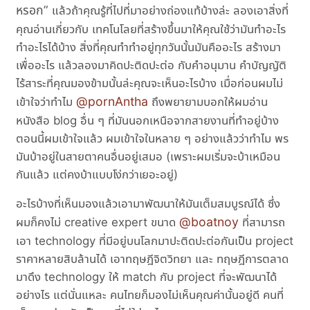
หรอก
แล้วถ้าคุณรู้ที่ไปที่มาอย่างถ่องแท้บ้างล่ะ ลองเอาสิ่งที่
คุณอ่านเกี่ยวกับ เทคโนโลยที่สร้างขึ้นมาให้คุณใช้ว่ามันทำอะไร
ทำอะไรได้บ้าง สิ่งที่คุณทำทำอยู่ทุกวันนั้นมันคืออะไร สร้างมา
เพื่ออะไร แล้วลองมาคิดปะติดปะต่อ กับคำอนุมาน คำบัญญัติ
ไร้สาระที่คุณมองข้ามนั้นล่ะคุณจะเห็นอะไรบ้าง เมื่อก่อนผมไม่
@pornAntha
เข้าใจว่าทำไม
ถึงพยายามบอกให้ผมอ่าน
หนังสือ blog อื่น ๆ ที่มันนอกเหนือจากสายงานที่ทำอยู่บ้าง
ตอนนี้ผมเข้าใจแล้ว ผมเข้าใจในหลาย ๆ อย่างแล้วว่าทำไม พร
มันบ้าอยู่ในสายตาคนอื่นอยู่เสมอ (เพราะผมเริ่มจะบ้าเหมือน
กันแล้ว แต่คงบ้าแบบโง่กว่าเยอะอยู่)
อะไรบ้างที่เห็นมองแล้วเอามาพัฒนาให้มันเต็มสมบูรณ์ได้ ซึ่ง
@boatnoy
ผมก็คงไม่ creative expert ขนาด
ที่สามารถ
เอา technology ที่มีอยู่บนโลกมาปะติดปะต่อกันเป็น project
ราคาหลายสิบล้านได้ เอาทฤษฎีจิตวิทยา และ ทฤษฎีการตลาด
มาดึง technology ให้ match กับ project ที่จะพัฒนาได้
อย่างไร แต่นั่นแหละ คนไทยก็มองไม่เห็นคุณค่านั้นอยู่ดี คนที่