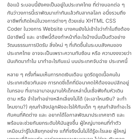
ข้อแม้ ระบอบนี้ยังคงเป็นอยู่ในประเทศไทย ที่ต่างบอกต่อ ๆ
กันว่าวงการนี้เราพัฒนาเท่าทันแล้วกับสากลโลก อนึ่งรวมถึง
อาชีพที่เกิดใหม่ในวงการต่างๆ ด้วยเช่น XHTML CSS
Coder ในวงการ Website บางคนยังไม่เข้าใจว่าทำไมถึงต้อง
มีอาชีพนี้ และ อาชีพนี้ต้องทำหน้าที่อะไรบ้างนั่นเป็นตัวอย่าง
วัฒนธรรมการปิดรับ สิ่งใหม่ ๆ ที่เกิดขึ้นในระบบสังคมของ
ประเทศไทย อาจจะเป็นเพราะความทับซ้อน หรือ ความงงงวยว่า
มันเกิดมาทำไม มาทำอะไรกันแน่ บนประเทศจับฉ่าย ประเทศนี้
หลาย ๆ ครั้งที่ผมเห็นการกดเงินเดือน ขูดรีดขูดเนื้อคนใน
ประเทศเดียวกันเอง การกดขี่เด็กที่มีอนาคตให้ต้องจมปลักอยู่
ในกรอบ ที่เขาเอามาอนุมานให้เด็กเหล่านั้นเชื่อฟังก้มหัวเดิน
ตาม หรือ จำใจทำอย่างหลีกเลี่ยงไม่ได้ (จะเอาไหมเงิน? จะทำ
ไหมงาน?) คุณกำลังปลูกฝังอะไรให้กับเด็ก ๆ คุณกำลังทำอะไร
กับคนที่คิดต่าง และ อยากได้โอกาสพัฒนาประเทศชาติ และ
พร้อมจะช่วยกันยกระดับให้มันสูงขึ้น ผู้ใหญ่บางคนที่ทำตัว
เหมือนว่ารู้ไปเสียทุกอย่าง แท้ที่จริงนั้นไม่ได้รู้อะไรเลย ผู้ใหญ่
บางคนที่จ้องแต่จะหาช่องทางหาเศษหาเลย ไม่ว่าจะเงินทอง