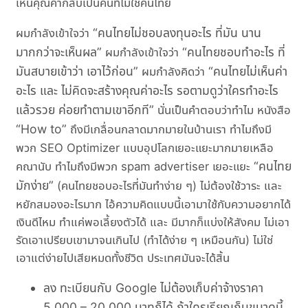
เห็นคุณค่ากลับเป็นคนที่ไม่ใช่คนไทย
คนไทยไม่ชอบลงทุนอะไร ที่มัน นาน
ผมกำลังเข้าใจว่า
มากกว่าจะเห็นผล
คนไทยชอบทำอะไร ที่
ผมกำลังเข้าใจว่า
มันสบายเข้าว่า เอาไว้ก่อน
คนไทยไม่เห็นค่า
ผมกำลังคิดว่า
อะไร และ ไม่คิดจะสร้างคุณค่าอะไร รอตามดูว่าใครทำอะไร
แล้วรวย ค่อยทำตามเขาอีกที
นั่นเป็นคำตอบว่าทำไม หนังสือ
How to
ถึงมีเกลื่อนกลาดมากมายในบ้านเรา ทำไมถึงมี
พวก SEO Optimizer แบบอุปโลกเยอะแยะมากมายเหลือ
คนไทย
คณานับ ทำไมถึงมีพวก spam advertiser เยอะแยะ
มักง่าย
(คนไทยชอบอะไรที่มันทำง่าย ๆ) ไม่ต้องใช้วาระ และ
หยักสมองอะไรมาก ไอ้ความคิดแบบนี้เอามาใช้กับความอยากได้
เงินดีไหม ทำแค่พอเลี้ยงตัวได้ และ มีมากก็แบ่งให้สังคม ไม่เอา
รัดเอาเปรียบเขามาจนเกินไป (ทำได้ง่าย ๆ เหมือนกัน) ไม่ใช่
เอาแต่ง่ายไปเสียหมดทั้งชีวิต ประเทศมันจะได้สิ้น
ลง ทะเบียนกับ Google ไม่ต้องเก็บค่าจ้างราคา
5,000 – 20,000 บาทก็ได้ ถ้าใครเรียกเก็บขนาดนี้