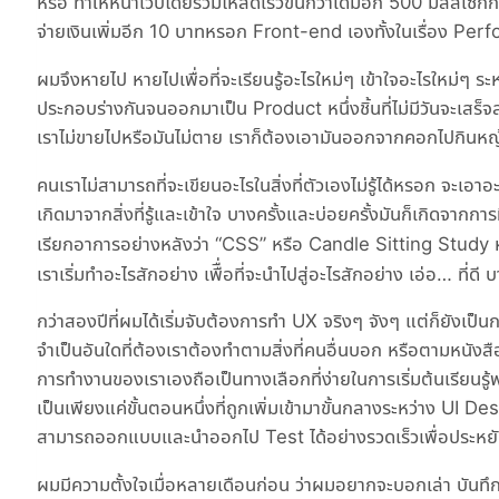
หรือ ทำให้หน้าเว็บโดยรวมโหลดเร็วขึ้นกว่าเดิมอีก 500 มิลลิเซกก
จ่ายเงินเพิ่มอีก 10 บาทหรอก Front-end เองทั้งในเรื่อง Perf
ผมจึงหายไป หายไปเพื่อที่จะเรียนรู้อะไรใหม่ๆ เข้าใจอะไรใหม่ๆ ระห
ประกอบร่างกันจนออกมาเป็น Product หนึ่งชิ้นที่ไม่มีวันจะเสร
เราไม่ขายไปหรือมันไม่ตาย เราก็ต้องเอามันออกจากคอกไปกินหญ้
คนเราไม่สามารถที่จะเขียนอะไรในสิ่งที่ตัวเองไม่รู้ได้หรอก จะเ
เกิดมาจากสิ่งที่รู้และเข้าใจ บางครั้งและบ่อยครั้งมันก็เกิดจากการ
เรียกอาการอย่างหลังว่า “CSS” หรือ Candle Sitting Study 
เราเริ่มทำอะไรสักอย่าง เพืื่อที่จะนำไปสู่อะไรสักอย่าง เอ่อ… ที่ดี
กว่าสองปีที่ผมได้เริ่มจับต้องการทำ UX จริงๆ จังๆ แต่ก็ยังเป็
จำเป็นอันใดที่ต้องเราต้องทำตามสิ่งที่คนอื่นบอก หรือตามหนังสื
การทำงานของเราเองถือเป็นทางเลือกที่ง่ายในการเริ่มต้นเรียนร
เป็นเพียงแค่ขั้นตอนหนึ่งที่ถูกเพิ่มเข้ามาขั้นกลางระหว่าง UI De
สามารถออกแบบและนำออกไป Test ได้อย่างรวดเร็วเพื่อประหยัดเว
ผมมีความตั้งใจเมื่อหลายเดือนก่อน ว่าผมอยากจะบอกเล่า บันทึก