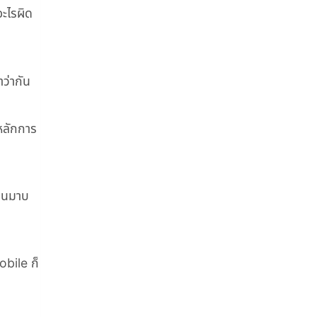
อะไรผิด
าว่ากัน
จหลักการ
ื่นมาบ
obile ก็