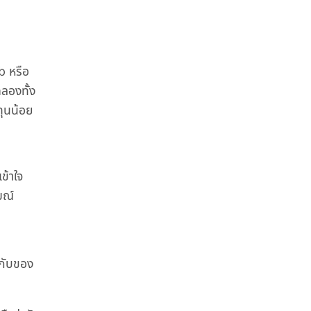
b หรือ
ดลองทั้ง
ทุนน้อย
ข้าใจ
มณ์
ู่กับของ