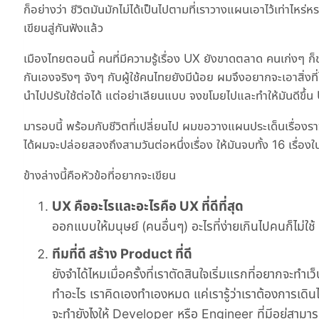
ก็อย่างว่า ชีวิตมันมักไม่ได้เป็นไปตามที่เราวางแผนเอาไว้เท่าไหร่หร
เขียนสู่กันฟังแล้ว
เมืองไทยตอนนี้ คนที่มีความรู้เรื่อง UX ยังขาดตลาด คนเก่งๆ ก็ขา
กันเองจริงๆ จังๆ กับผู้ใช้คนไทยยังมีน้อย ผมจึงอยากจะเอาสิ่งท
นำไปปรับใช้ต่อได้ แต่อย่าเลียนแบบ จงขโมยไปและทำให้มันดีขึ้น
มารอบนี้ พร้อมกับชีวิตที่เปลี่ยนไป ผมขอวางแผนประเด็นเรื่องราวท
ได้ผมจะปล่อยสองถึงสามวันต่อหนึ่งเรื่อง ให้มันจบทั้ง 16 เรื่องใน
ข้างล่างนี้คือหัวข้อที่อยากจะเขียน
UX คืออะไรและอะไรคือ UX ที่ดีที่สุด
ออกแบบให้มนุษย์ (คนอื่นๆ) อะไรที่ง่ายเกินไปคนก็ไม่ใช้
ทีมที่ดี สร้าง Product ที่ดี
ยังจำได้ไหมเมื่อครั้งที่เราตัดสินใจเริ่มแรกที่อยากจะท
ทำอะไร เราคิดเองทำเองหมด แค่เรารู้ว่าเราต้องการเดิ
จะทำยังไงให้ Developer หรือ Engineer ที่มีอยู่สามารถส