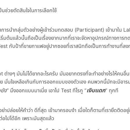
็นช่วยตัดสินใจในการเลือกใช้
าการนำกลุ่มตัวอย่างผู้เข้าร่วมทดสอบ (Participant) เข้ามาใน La
รเริ่มต้นแล้วนั้นถือเป็นเรื่องยากมากที่เราจะจัดหาอุปกรณ์ทางการท
st กับป้าที่ขายกาแฟอยู่ปากซอยที่เราสนิทถือเป็นการทำงานที่ลง
pt ต่างๆ มันไม่ได้ยากอะไรครับ มันอยากตรงที่จะทำอย่างไรให้คนอื่นเ
ย มั่นใจเหลือเกินกับการออกแบบของตัวเอง คนพวกนี้มักจะมีอาร
เงิบแดก
ยัง
” มึงออกแบบมาเนี่ย เอาไป Test ทีไรกู “
” ทุกที
 อย่าปล่อยให้คำว่า ดีที่สุด เข้ามาครอบงำ เมื่อใดก็ตามที่เรายึดติดอย
ไรต่อไปได้อีก เพราะมันสุดแล้ว