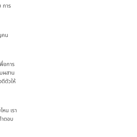
บ การ
ิญคน
พื่อการ
ผสมผสาน
ตีตัวให้
บไหน เรา
้คำตอบ