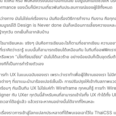
ัน ได้ไหม หรือ พื้นหลังตรงนั้นเอาออกไปเลย มีอยู่มันก็ไม่ได้ช่วยให้ 
ormance ของเว็บก็มีความเกี่ยวพันกับประสบการณ์ของผู้ใช้ทั้งหมด
ว่างทาง มันไม่ใช่แค่เรื่องงาน มันคือเรื่องวิธีการทำงาน ทีมงาน คือทุกอ
็จสมบูรณ์ได้ Design is Never done มันก็เหมือนการเลี้ยงควายแหละ
าทุกวัน ตกเย็นก็เอากลับบ้าน
อาอะไรมาเขียนหละ จริงๆ มันคือการเขียนอะไรก็ตามที่อยากเขียน ความอยา
ที่เราคิดว่าเรารู้ แบบนั้นก็สามารถเขียนได้เหมือนกัน ในทีมที่ออฟฟิศเรา
นั่งเทียนเขียน
หรือพวก “
” มันไม่ได้เลวร้าย อย่างน้อยมันก็เป็นจุดเริ่มต้
 บางทีก็เป็นการทำร้ายตัวเอง
นการทำ UX ในแบบฉบับของเรา เพราะว่าเราทำเพื่อผู้ใช้งานของเรา ไม่มี
อต่างๆ ที่เขาแนะนำมาร้อยเปอร์เซ็นเป๊ะ การปรับปรุงให้เข้ากับสภาพแ
ู้พร้อมๆ กันเป็นทีม UX ไม่ใช่แค่ทำ Wireframe ทุกคนก็รู้ การทำ Wi
signer กับ UXer ทุกวันนี้สำหรับคนที่สามารถเข้าใจทั้ง UX ทำได้ทั้ง UI
ลาได้อยู่แล้ว แล้วเราจะหาคนอย่างนั้นได้จากที่ไหนหละ
เรื่องราวการเข้าสู่โลกแปลกประหลาดที่ได้พบเจอเอาไว้ใน ThaiCSS แห่