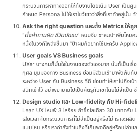
กระบวนการหาทางออกให้กับงานโดยเน้น User เป็นศูนย์ก
กำหนด Persona ไม่ให้เราไขว้เขวว่าสิ่งที่เราทำอยู่นั้น ท
Ask the right question และตั้ง Metrics ให้ถู
ตั้งคำถามผิด ชีวิตบัดซบ
“
” หนมจีบ ซาละเปาเพิ่มไหมคะ
หนึ่งในวงก็โพล่งขึ้นมา “ป้าผมก็อยากใช้นะครับ Applicati
User goals VS Business goals
UXer บางคนก็มั่นใจในงานของตัวเองมาก นั่นก็เป็นเรื่องที
กุศล มุมมองทาง Business ย่อมมีส่วนเข้ามาพัวพันกั
ระหว่าง User กับ Business ที่ดี ย่อมทำให้เราไปถึงเป
สนิทเข้าไว้ อย่าพยายามไปเป็นศัตรูกับเขาโดยไม่จำเป็น ช
Design studio และ Low-fidelity กับ Hi-fidel
Lean UX ไหมพี่ 3 โลร้อย ถ้าซื้อโลเดียว 30 บาทครั
เสียเวลากับกระบวนการที่ไม่จำเป็นอยู่หรือไม่ เราจะ
แบบไหน หรือเรากำลังทำในสิ่งที่เกินพอดีอยู่หรือเปล่า