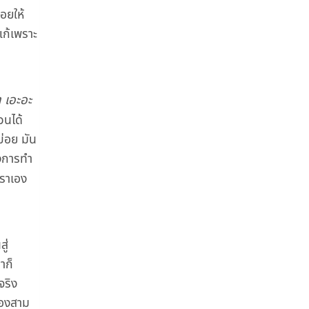
อยให้
ก้เพราะ
 เอะอะ
วนได้
บ่อย มัน
องการทำ
เราเอง
ู่
ก็​
จริง
กสองสาม