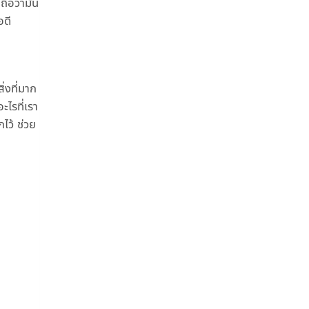
ือว่ามัน
อดี
่งที่มาก
ะไรที่เรา
ไว้ ช่วย