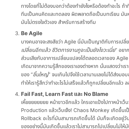
ทางโดยที่ไม่ต้องบอกว่าต้องทำยังไงหรือต้องทำอะไร ถ้าท
ทีมเป็นคนคิดและทดลอง ผิดพลาดถือเป็นบทเรียน มันหม
มันไม่ตรงใจตัวเอง สำหรับการสร้างทีม
Be Agile
บางคนอาจจะสงสัยว่า Agile นี่มันเป็นญาติกับการเปลี่
เปลี่ยนอีกแล้ว ชีวิตการงานกูจะเป็นยังไงวะเนี่ย
” อยาก
ส่วนเสียกับอาการเปลี่ยนแปลงได้ตลอดเวลาของ Agile ความร
เกิดมาจากความรู้สึกของเราเองต่างหาก นั่นแสดงว่าเราย
ชิ้นใหญ่
ของ “
” จนเกินไปจึงใช้เวลานานเลยไม่ได้ส่งมอบอะ
ทำให้เรารู้สึกว่าทำอะไรไม่เสร็จแล้วก็ถูกเปลี่ยนอีกแล้ว 
Fail Fast, Learn Fast และ No Blame
เหี้ยยยยยยยย หน้าขาวอีกแล้ว ใครเอาแป้งไปทาหน้าเว็บ
Production แล้วเว็บเจ๊ง! Chaos Monkey เกิดขึ้นเป
Rollback อะไรที่มันสามารถเกิดขึ้นได้ มันก็จะเกิดอยู่วั
ของอย่างนี้มันเกิดขึ้นแล้วเราไม่สามารถไปเปลี่ยนไม่ให้