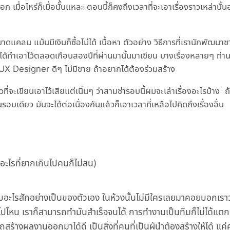
อก เมื่อไหร่ก็เมื่อนัั้นแหละ ตอนนี้ก็คงถึงเวลาที่จะเอาเรื่องราวเหล่านั
ดแคลน แม้นมีเงินก็ซื้อไม่ได้ เนื้อหา ตัวอย่าง วิธีการที่เรานักพัฒน
ี่ได้ทำเอาไว้ตลอดเกือบสองปีที่ผ่านมานั้นมาเขียน บางเรื่องหลายๆ ท่
 UX Designer ดีๆ ไม่มีขาย ถ้าอยากได้ต้องร่วมสร้าง
ี่จะเขียนเอาไว้เสียแต่เนิ่นๆ ว่าสามช่ารอบนี้ผมจะเล่าเรื่องอะไรบ้าง ถ
รอบเดียว มันจะได้ต่อเนื่องกันแล้วก็เอาเวลาที่เหลือไปคิดถึงเรื่องอื่น
 อะไรที่ยากเกินไปคนก็ไม่สน)
ำเว็บอะไรสักอย่างเป็นของตัวเอง ในห้วงนั้นไม่มีใครเลยมาคอยบอกเราว
นไปไหน เราก็สามารถทำมันสำเร็จจนได้ การทำงานเป็นทีมก็ไม่ได้แตก
ร้างผลงานออกมาได้ดี เป็นสิ่งที่คนที่เป็นผู้นำต้องสร้างให้ได้ แค่