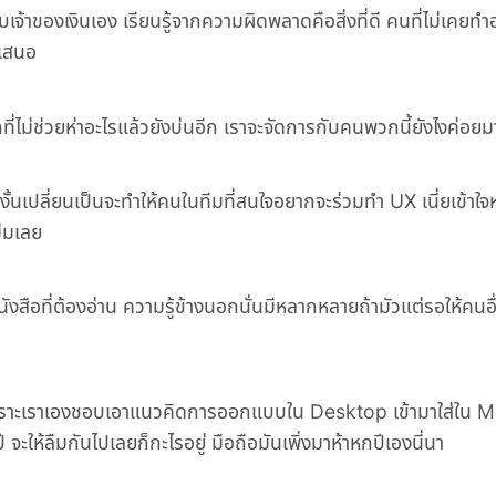
บเจ้าของเงินเอง เรียนรู้จากความผิดพลาดคือสิ่งที่ดี คนที่ไม่เคยทำ
ำเสนอ
ที่ไม่ช่วยห่าอะไรแล้วยังบ่นอีก เราจะจัดการกับคนพวกนี้ยังไงค่อยม
งั้นเปลี่ยนเป็นจะทำให้คนในทีมที่สนใจอยากจะร่วมทำ UX เนี่ยเข้าใ
ม่มเลย
นังสือที่ต้องอ่าน ความรู้ข้างนอกนั่นมีหลากหลายถ้ามัวแต่รอให้คนอ
ึ้นเพราะเราเองชอบเอาแนวคิดการออกแบบใน Desktop เข้ามาใส่ใน M
 จะให้ลืมกันไปเลยก็กะไรอยู่ มือถือมันเพิ่งมาห้าหกปีเองนี่นา