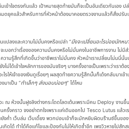
ีมเข้าใจตรงกันแล้ว เป้าหมายสุดท้ายมันก็จะเป็นอันเดียวกันเอง ปล่
ดยุคแล้วสำหรับการที่หัวหน้าต้องมาคอยตรวจงานแล้วก็สั่งปรับแ
มึงจะเปลี่ยนอะไรบ่อยนักหนา
ยนแปลงและความไม่มั่นคงหรือเปล่า “
จะบอกว่าเรื่องของความมั่นคงหรือไม่มั่นคงในอาชีพการงาน ไม่มีส่
ู้สึกที่เกิดขึ้นว่าอาชีพเราไม่มั่นคง หัวหน้าเราเปลี่ยนโน่นนี่นั่น
ังไม่ได้เข้าใจหลักการของมันจริงๆ บางครั้งอาจเป็นเพราะว่าเราต้
ไรให้เจ้าของเงินดูเรื่อยๆ ผลสุดท้ายความรู้สึกนั้นก็เด้งกลับมาเข้า
ทำเล็กๆ ส่งมอบบ่อยๆ
ลองมาเป็น “
” ได้ไหม
วะ ณ ห้วงนั้นฝูงลิงต่างกระโดดโลดเต้นเพราะมีคน Deploy งานขึ้นส
็นครั้งคราว จงอย่าตกใจเพราะแค่เดินออกไป Tesco Lutus แล้วเรา
นยังค่ำ เว็บล่ม เว็บเดี้ยง พวกปอบเข้าก็จะมักหยิบผิดบร๊านซ์ขึ้นของ
มันเกิดได้ ทำได้คือแก้ไขและป้องกันไม่ให้เกิดซ้ำอีก เพจวิวหายไปสั