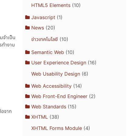
HTML5 Elements
(10)
Javascript
(1)
News
(20)
ามจำเป็น
ข่าวเทคโนโลยี
(10)
การทำงาน
Semantic Web
(10)
User Experience Design
(16)
Web Usability Design
(6)
Web Accessibility
(14)
Web Front-End Engineer
(2)
Web Standards
(15)
ต่อจาก
XHTML
(38)
XHTML Forms Module
(4)