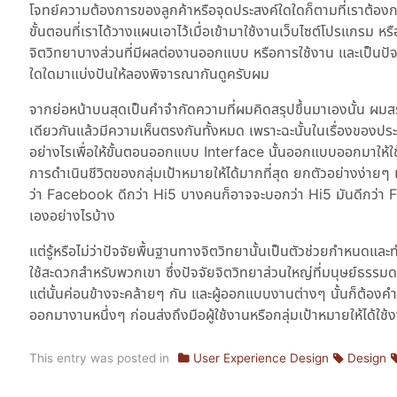
โจทย์ความต้องการของลูกค้าหรือจุดประสงค์ใดใดก็ตามที่เราต้องกา
ขั้นตอนที่เราได้วางแผนเอาไว้เมื่อเข้ามาใช้งานเว็บไซต์โปรแกรม 
จิตวิทยาบางส่วนที่มีผลต่องานออกแบบ หรือการใช้งาน และเป็นปัจจ
ใดใดมาแบ่งปันให้ลองพิจารณากันดูครับผม
จากย่อหน้าบนสุดเป็นคำจำกัดความที่ผมคิดสรุปขึ้นมาเองนั้น ผมสรุ
เดียวกันแล้วมีความเห็นตรงกันทั้งหมด เพราะฉะนั้นในเรื่องของป
อย่างไรเพื่อให้ขั้นตอนออกแบบ Interface นั้นออกแบบออกมาให้ใ
การดำเนินชีวิตของกลุ่มเป้าหมายให้ได้มากที่สุด ยกตัวอย่างง่า
ว่า Facebook ดีกว่า Hi5 บางคนก็อาจจะบอกว่า Hi5 มันดีกว่า 
เองอย่างไรบ้าง
แต่รู้หรือไม่ว่าปัจจัยพื้นฐานทางจิตวิทยานั้นเป็นตัวช่วยกำหนดและ
ใช้สะดวกสำหรับพวกเขา ซึ่งปัจจัยจิตวิทยาส่วนใหญ่ที่มนุษย์ธรรมดา
แต่นั้นค่อนข้างจะคล้ายๆ กัน และผู้ออกแบบงานต่างๆ นั้นก็ต้อง
ออกมางานหนึ่งๆ ก่อนส่งถึงมือผู้ใช้งานหรือกลุ่มเป้าหมายให้ได้ใช้ง
This entry was posted in
User Experience Design
Design