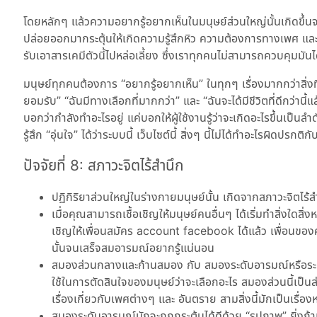
โดยหลักๆ แล้วความอยากรู้อยากเห็นในมนุษย์ส่วนใหญ่นั้นเกิดขึ้
ปล่อยออกมากระตุ้นให้เกิดความรู้สึกหิว ความต้องการทางเพศ แล
รับเอาสารเคมีตัวนี้ไปหล่อเลี้ยง ซึ่งเราทุกคนไม่สามารถควบคุมมัน
มนุษย์ทุกคนต้องการ
อยากรู้อยากเห็น
ในทุกๆ เรื่องมากกว่าสิ่งที่
ยอมรับ
ฉันมีทางเลือกที่มากกว่า
และ
ฉันจะได้มีชีวิตที่ดีกว่านี้แ
บอกว่ากำลังทำอะไรอยู่ แค่บอกให้ผู้ใช้งานรู้ว่าจะเกิดอะไรขึ้นเป็
รู้สึก
อุ่นใจ
ได้ว่าระบบนี้ เว็บไซต์นี้ สิ่งๆ นี้ไม่ได้ทำอะไรผิดปรกติก
ปัจจัยที่ 8: สภาวะจิตไร้สำนึก
ปฏิกิริยาส่วนใหญ่ในร่างกายมนุษย์นั้น เกิดจากสภาวะจิตไร้ส
เมื่อคุณสามารถเชื้อเชิญให้มนุษย์คนอื่นๆ ได้เริ่มทำสิ่งใดสิ่ง
เชิญให้เพื่อนสมัคร account facebook ได้แล้ว เพื่อนขอ
นั้นจนเสร็จสมอารมณ์อยากรู้แน่นอน
สมองส่วนกลางและก้านสมอง กับ สมองระดับอารมณ์หรือระบบล
ใช้ในการตัดสินใจของมนุษย์ว่าจะเลือกอะไร สมองส่วนนี้เป็นส่วน
เรื่องเกี่ยวกับเพศต่างๆ และ อันตราย สามสิ่งนี้มักเป็นเรื
สมองระดับอารมณ์มักจะถูกกระตุ้นได้ดีด้วย “รูปภาพ” ยิ่งถ้า