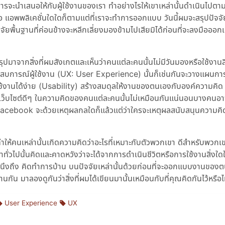
รจะนำเสนอให้กับผู้ใช้งานของเรา ทำอย่างไรให้เขาเหล่านั้นดำเนินไปตา
หรือ แอพพลิเคชั่นใดใดก็ตามแต่ที่เราจะทำการออกแบบ วันนี้ผมจะสรุปปัจจ
ัยพื้นฐานที่ค่อนข้างจะหลีกเลี่ยงมองข้ามไปเสียมิได้ก่อนที่จะลงมืออ
ปมาจากสิ่งที่ผมสังเกตและเห็นว่าคนแต่ละคนนั้นไม่มีวันมองหรือใช้งานสิ
ระสบการณ์ผู้ใช้งาน (UX: User Experience) นั้นก็เช่นกันจะวางแผนกา
ช้งานได้ง่าย (Usability) สร้างสมดุลให้งานของตนเองกับองค์ความคิด
ยๆ เว็บไซต์ดีๆ ในความคิดของคนแต่ละคนนั้นไม่เหมือนกันแน่นอนบางคน
Facebook จะด้วยเหตุผลกลใดก็แล้วแต่ว่าใครจะเหตุผลสนับสนุนความคิ
ทำให้คนเหล่านั้นเกิดความคิดว่าอะไรที่เหมาะกับตัวพวกเขา ดีสำหรับพวกเข
ทั่วไปนั้นคิดและคาดหวังว่าจะได้จากการดำเนินชีวิตหรือการใช้งานสิ่งใด
คำนึงถึง คิดทำการบ้าน บนปัจจัยเหล่านั้นด้วยก่อนที่จะออกแบบงานของ
านกัน มาลองดูกันว่าสิ่งที่ผมได้เขียนมานั้นเหมือนกับที่คุณคิดกันไว้หรือไ
User Experience
UX