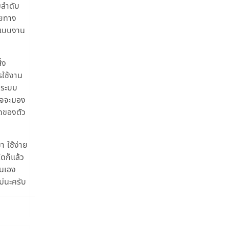
มลำดับ
ัยทาง
อกแบบงาน
่ง
รใช้งาน
 ระบบ
อาจจะมอง
ดของตัว
า ใช้ง่าย
ใดก็แล้ว
ตนเอง
ม่นะครับ