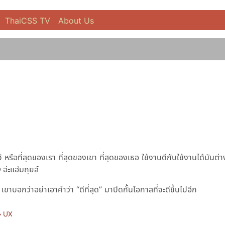
ThaiCSS TV
About Us
องแจ้ หรือที่สุดของเรา ที่สุดของเขา ที่สุดของเธอ ใช้งานดีกับใช้งานได้มันต่
ว
อ่ะแฮ่มถุยส์
าบอกว่าอย่าเอาคำว่า “ดีที่สุด”​ มาปิดกั้นโอกาสที่จะดีขึ้นไปอีก
UX