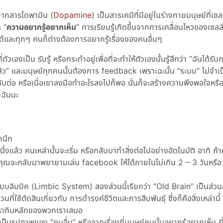
นจากสารโดพามีน (
Dopamine
) เป็นสารเคมีที่มีอยู่ในร่างกายมนุษย์ที่เ
ะ
ความอยากรู้อยากเห็น
การเรียนรู้เกิดขึ้นจากการเคลื่อนไหวของเซลล
ได้และทุกๆ คนก็ต่างต้องการอยากรู้เรื่องของคนอื่นๆ
ตัวเองเป็น รับรู้ หรือกระทำอยู่เพื่อที่จะทำให้ตัวเองนั้นรู้สึกว่า
ฉันได้รับ
ล้ว
และมนุษย์ทุกคนนั้นต้องการ feedback เพราะฉะนั้น
ระบบ
ไม่จำเ
นลำดับต่อ หรือเมื่อเขาลงมือทำอะไรลงไปก็พอ นั่นก็จะสร้างความพึงพอใจหร
ับฉันนะ
ำนึก
หนึ่งแล้ว คนเหล่านั้นจะเริ่ม หรือกลับมาทำสิ่งต่อไปอย่างอัตโนมัติ อาทิ ถ้า
งคุณจะกลับมาพยายามเล่น facebook ให้ได้ภายในไม่เกิน 2 – 3 วันหรื
ิมบิค (Limbic System) สองส่วนนี้เรียกว่า “Old Brain” เป็นส่วนสุ
ที่ใช้ตัดสินเกี่ยวกับ การดำรงค์ชีวิตและการสืบพันธุ์ ซึ่งก็คือสิ่งเหล่านี
่องหากินหลักของพวกเราเสมอ
เป็นรูปภาพของ “คนอื่น” หรือจากเรื่องที่มนุษย์คนนั้นอยากรู้อยากเห็น ย