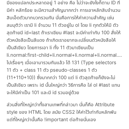
มีของแปลกประหลาดอยู่ 1 อย่าง คือ ไม่ว่าจะยังไงก็ตาม ID ที่
มีค่า หลักร้อย จะมีความสำคัญมากกว่า การเอาหลักสิบจำนวน
สิบเอ็ดตัวมากบวกรวมกัน นั่นคือการให้ค่าความสำคัญ เช่น
สมมุติว่า เรามี li จำนวน 11 ตัวอยู่ใน ol โดย li ทุกตัวให้มี ตัว
สุดท้ายมี id=last ถ้าเราเขียน #last จะมีค่าเท่ากับ 100 สั่งให้
ตัวหนังสือเป็นสีแดง ถ้าเกิดเราอยากจะเปลี่ยนตัวหนังสือให้
เป็นสีเขียว โดยการเอา li ทั้ง 11 ตัวมาเขียนเป็น
li.normal:first-child+li.normal+li.normal+li.normal….
ไปเรื่อยๆ เมื่อเอามารวมกันแล้ว ได้ 131 (Type selectors
11 ตัว + class 11 ตัว pseudo-classes 1 ตัว
(11+110+10)) ซึ่งมากกว่า 100 แต่ li ตัวสุดท้ายก็ยังจะไม่
เป็นสีเขียว เพราะ id นั้นใหญ่กว่า วิธีการคือ ใส่ ol #last แทน
จะให้มีค่าเป็น 101 และมี id รวมอยู่ด้วย
ส่วนสิ่งที่ใหญ่กว่าทั้งสามเทพที่กล่าวมา นั่นก็คือ Attribute
style ของ HTML โดย สมัย CSS2 ให้ค่าไว้เท่ากับหลักพัน
แต่ที่ใหญ่กว่านั้นคือ !important ต่อท้ายนั่นเอง