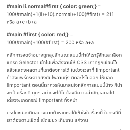
#main li.normal#first { color: green;}
=
100(#main)+1(li)+10(.normal)+100(#first) = 211
หรือ a+c+b+a
#main #first { color: red;}
=
100(#main)+100(#first) = 200 หรือ a+a
หลักการจดจำอย่างถูกสุขลักษณะแบบนี้ทำให้เรารู้จักและเลือก
แทรก Selector เข้าไปเพื่อสั่งงานให้ CSS เก่าที่ถูกเขียนไว้
แล้วแสดงผลตามที่เราต้องการได้ ในช่วงเวลาที่ !important
กำลังแพร่กระจายยังกับไฟลามทุ่ง คิดอะไรไม่ออก ให้บอก
!important ตอนนี้เราควรหันมาสนใจหลักการแบบนี้บ้าง ก็น่า
จะเป็นเรื่องดี ทุกๆ อย่างจะได้ไม่ต้องมีความสำคัญเสมอไป
เดี๋ยวจะเกิดกรณี !important ทั้งหน้า
ประโยชน์จะเกิดอย่างมากถ้าหากเราได้เข้าใจในเรื่องนี้ ในกรณีที่
เราต้องตามเช็ตขี้ เช็ดเยี่ยว เก็บงาน แก้งาน