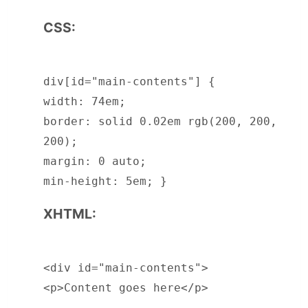
CSS:
div[id="main-contents"] {
width: 74em;
border: solid 0.02em rgb(200, 200,
200);
margin: 0 auto;
min-height: 5em; }
XHTML:
<div id="main-contents">
<p>Content goes here</p>