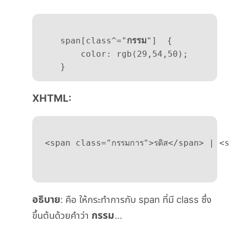
    span[class^="
กรรม
"]  {  

    	color: rgb(29,54,50);  

    }
XHTML:
 <span class="กรรมการ">รดิส</span> | <sp
อธิบาย
: คือ ให้กระทำการกับ span ที่มี class ซึ่ง
กรรม
ขึ้นต้นด้วยคำว่า
…