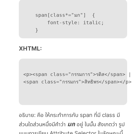
    span[class*="มก"]  {  

    	font-style: italic;  

    }
XHTML:
<p><span class="กรรมการ">รดิส</span> | 
<span class="กรรมกร">สิทธิพร</span></p>

อธิบาย: คือ ให้กระทำการกับ span ที่มี class มี
มก
ส่วนใดส่วนหนึ่งมีคำว่า
อยู่ ในนั้น สังเกตว่า รูป
แบบการเขียน Attribute Selector ในลักษณะนี้