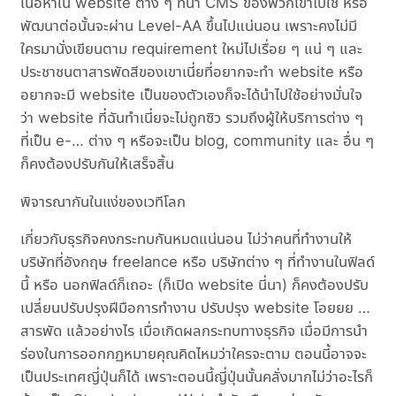
เนื้อหาใน website ต่าง ๆ ที่นำ CMS ของพวกเขาไปใช้ หรือ
พัฒนาต่อนั้นจะผ่าน Level-AA ขึ้นไปแน่นอน เพราะคงไม่มี
ใครมานั่งเขียนตาม requirement ใหม่ไปเรื่อย ๆ แน่ ๆ และ
ประชาชนตาสารพัดสีของเขาเนี่ยที่อยากจะทำ website หรือ
อยากจะมี website เป็นของตัวเองก็จะได้นำไปใช้อย่างมั่นใจ
ว่า website ที่ฉันทำเนี่ยจะไม่ถูกซิว รวมถึงผู้ให้บริการต่าง ๆ
ที่เป็น e-… ต่าง ๆ หรือจะเป็น blog, community และ อื่น ๆ
ก็คงต้องปรับกันให้เสร็จสิ้น
พิจารณากันในแง่ของเวทีโลก
เกี่ยวกับธุรกิจคงกระทบกันหมดแน่นอน ไม่ว่าคนที่ทำงานให้
บริษัทที่อังกฤษ freelance หรือ บริษัทต่าง ๆ ที่ทำงานในฟิลด์
นี้ หรือ นอกฟิลด์ก็เถอะ (ก็เปิด website นี่นา) ก็คงต้องปรับ
เปลี่ยนปรับปรุงฝีมือการทำงาน ปรับปรุง website โอยยย …
สารพัด แล้วอย่างไร เมื่อเกิดผลกระทบทางธุรกิจ เมื่อมีการนำ
ร่องในการออกกฏหมายคุณคิดไหมว่าใครจะตาม ตอนนี้อาจจะ
เป็นประเทศญี่ปุ่นก็ได้ เพราะตอนนี้ญี่ปุ่นนั้นคลั่งมากไม่ว่าอะไรก็