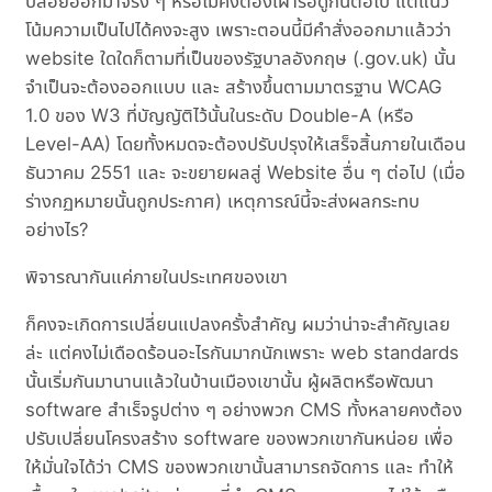
ปล่อยออกมาจริง ๆ หรือไม่คงต้องเฝ้ารอดูกันต่อไป แต่แนว
โน้มความเป็นไปได้คงจะสูง เพราะตอนนี้มีคำสั่งออกมาแล้วว่า
website ใดใดก็ตามที่เป็นของรัฐบาลอังกฤษ (.gov.uk) นั้น
จำเป็นจะต้องออกแบบ และ สร้างขึ้นตามมาตรฐาน WCAG
1.0 ของ W3 ที่บัญญัติไว้นั้นในระดับ Double-A (หรือ
Level-AA) โดยทั้งหมดจะต้องปรับปรุงให้เสร็จสิ้นภายในเดือน
ธันวาคม 2551 และ จะขยายผลสู่ Website อื่น ๆ ต่อไป (เมื่อ
ร่างกฏหมายนั้นถูกประกาศ) เหตุการณ์นี้จะส่งผลกระทบ
อย่างไร?
พิจารณากันแค่ภายในประเทศของเขา
ก็คงจะเกิดการเปลี่ยนแปลงครั้งสำคัญ ผมว่าน่าจะสำคัญเลย
ล่ะ แต่คงไม่เดือดร้อนอะไรกันมากนักเพราะ web standards
นั้นเริ่มกันมานานแล้วในบ้านเมืองเขานั้น ผู้ผลิตหรือพัฒนา
software สำเร็จรูปต่าง ๆ อย่างพวก CMS ทั้งหลายคงต้อง
ปรับเปลี่ยนโครงสร้าง software ของพวกเขากันหน่อย เพื่อ
ให้มั่นใจได้ว่า CMS ของพวกเขานั้นสามารถจัดการ และ ทำให้