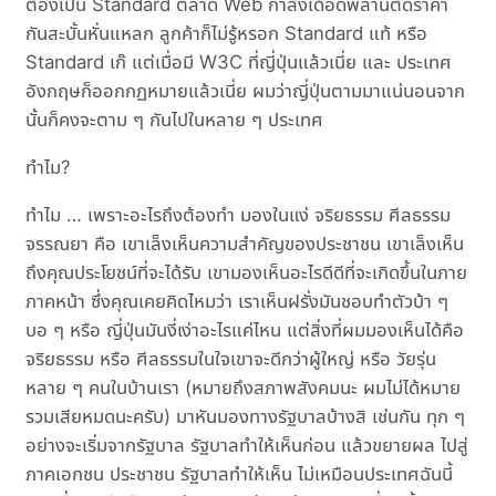
ต้องเป็น Standard ตลาด Web กำลังเดือดพล่านตัดราคา
กันสะบั้นหั่นแหลก ลูกค้าก็ไม่รู้หรอก Standard แท้ หรือ
Standard เก๊ แต่เมื่อมี W3C ที่ญี่ปุ่นแล้วเนี่ย และ ประเทศ
อังกฤษก็ออกกฏหมายแล้วเนี่ย ผมว่าญี่ปุ่นตามมาแน่นอนจาก
นั้นก็คงจะตาม ๆ กันไปในหลาย ๆ ประเทศ
ทำไม?
ทำไม … เพราะอะไรถึงต้องทำ มองในแง่ จริยธรรม ศีลธรรม
จรรณยา คือ เขาเล็งเห็นความสำคัญของประชาชน เขาเล็งเห็น
ถึงคุณประโยชน์ที่จะได้รับ เขามองเห็นอะไรดีดีที่จะเกิดขึ้นในภาย
ภาคหน้า ซึ่งคุณเคยคิดไหมว่า เราเห็นฝรั่งมันชอบทำตัวบ้า ๆ
บอ ๆ หรือ ญี่ปุ่นมันงี่เง่าอะไรแค่ไหน แต่สิ่งที่ผมมองเห็นได้คือ
จริยธรรม หรือ ศีลธรรมในใจเขาจะดีกว่าผู้ใหญ่ หรือ วัยรุ่น
หลาย ๆ คนในบ้านเรา (หมายถึงสภาพสังคมนะ ผมไม่ได้หมาย
รวมเสียหมดนะครับ) มาหันมองทางรัฐบาลบ้างสิ เช่นกัน ทุก ๆ
อย่างจะเริ่มจากรัฐบาล รัฐบาลทำให้เห็นก่อน แล้วขยายผล ไปสู่
ภาคเอกชน ประชาชน รัฐบาลทำให้เห็น ไม่เหมือนประเทศฉันนี้