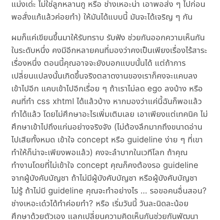
แม่งเด่ะ ไม่ใช่ลูกหลานกู หรือ ช่างเหอะน่า เอาพอส่ง ๆ ไปก่อน
พอสั่งแก้แล้วค่อยทำ) ให้มันได้แบบนี้ มันจะได้เจริญ ๆ กัน
ผมก็แค่เขียนขึ้นมาให้รับทราบ รับฟัง ช่วยกันออกความเห็นกัน
ในระดับหนึ่ง คงมีอีกหลายคนที่มองว่าคงเป็นเพียงเรื่องไร้สาระ
เรื่องหนึ่ง ตอนนี้คุณอาจจะยังบอกแบบนั้นได้ แต่ถ้าการ
เปลี่ยนแปลงนั้นเกิดขึ้นจริงตลาดงานของเราก็คงจะแคบลง
เข้าไปอีก แคบเข้าไปอีกเรื่อย ๆ ถ้าเราไม่ลด ego ลงบ้าง หรือ
คนที่ทำ css xhtml ได้แล้วบ้าง หากมองว่าแค่นี้ฉันก็พอแล้ว
ทำได้แล้ว โดยไม่ศึกษาอะไรเพิ่มเติมเลย เอาเพียงแต่เทคนิค ไม่
ศึกษาเข้าไปถึงแก่นอย่างจริงจัง (ไม่ต้องลึกมากถึงขนาดอ่าน
ไปเสียทั้งหมด เข้าใจ concept หรือ guideline ง่าย ๆ ที่เขา
ทำให้ก็น่าจะเพียงพอแล้ว) คงจะลำบากในเวทีโลก ถ้าคุณ
ทำงานโดยที่ไม่เข้าใจ concept คุณก็คงต้องรอ guideline
จากผู้บังคับบัญชา ถ้าไม่มีผู้บังคับบัญชา หรือผู้บังคับบัญชา
ไม่รู้ ถ้าไม่มี guideline คุณจะทำอย่างไร … รอขอคนอื่นสอน?
ช่างเหอะเด๋วได้ทำค่อยทำ? หรือ เริ่มวันนี้ วันละนิดละน้อย
ศึกษาด้วยตัวเอง แลกเปลี่ยนความคิดเห็นกันช่วยกันพัฒนา