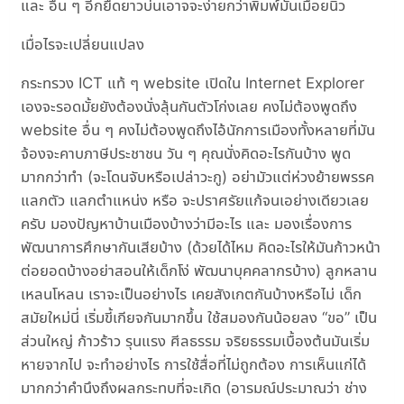
และ อื่น ๆ อีกยืดยาวบ่นเอาจจะง่ายกว่าพิมพ์มันเมื่อยนิ้ว
เมื่อไรจะเปลี่ยนแปลง
กระทรวง ICT แท้ ๆ website เปิดใน Internet Explorer
เองจะรอดมั้ยยังต้องนั่งลุ้นกันตัวโก่งเลย คงไม่ต้องพูดถึง
website อื่น ๆ คงไม่ต้องพูดถึงไอ้นักการเมืองทั้งหลายที่มัน
จ้องจะคาบภาษีประชาชน วัน ๆ คุณนั่งคิดอะไรกันบ้าง พูด
มากกว่าทำ (จะโดนจับหรือเปล่าวะกู) อย่ามัวแต่ห่วงย้ายพรรค
แลกตัว แลกตำแหน่ง หรือ จะปราศรัยแก้จนเอย่างเดียวเลย
ครับ มองปัญหาบ้านเมืองบ้างว่ามีอะไร และ มองเรื่องการ
พัฒนาการศึกษากันเสียบ้าง (ด้วยได้ไหม คิดอะไรให้มันก้าวหน้า
ต่อยอดบ้างอย่าสอนให้เด็กโง่ พัฒนาบุคคลากรบ้าง) ลูกหลาน
เหลนโหลน เราจะเป็นอย่างไร เคยสังเกตกันบ้างหรือไม่ เด็ก
สมัยใหม่นี่ เริ่มขี้เกียจกันมากขึ้น ใช้สมองกันน้อยลง “ขอ” เป็น
ส่วนใหญ่ ก้าวร้าว รุนแรง ศีลธรรม จริยธรรมเบื้องต้นมันเริ่ม
หายจากไป จะทำอย่างไร การใช้สื่อที่ไม่ถูกต้อง การเห็นแก่ได้
มากกว่าคำนึงถึงผลกระทบที่จะเกิด (อารมณ์ประมาณว่า ช่าง