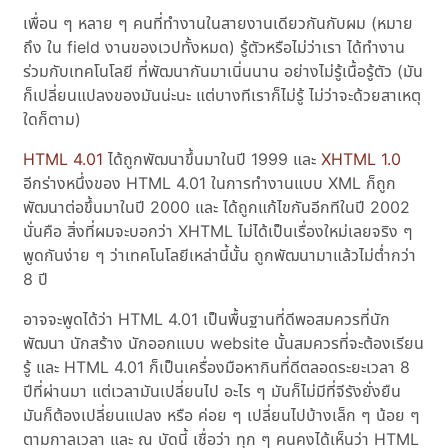
เพื่อน ๆ หลาย ๆ คนที่ทำงานในสายงานเดียวกันกับผม (หมาย
ถึง ใน field งานของเวปทั้งหมด) รู้ตัวหรือไม่ว่าเรา ได้ทำงาน
ร่วมกับเทคโนโลยี ที่พัฒนากันมาเนิ่นนาน อย่างไม่รู้เนื้อรู้ตัว (มัน
ก็เปลี่ยนแปลงของมันน่ะนะ แต่บางทีเราก็ไม่รู้ ไม่ว่าจะด้วยสาเหตุ
ใดก็ตาม)
HTML 4.01
ได้ถูกพัฒนาขึ้นมาในปี 1999 และ
XHTML 1.0
อีกร่างหนึ่งของ HTML 4.01 ในการทำงานแบบ XML ก็ถูก
พัฒนาต่อขึ้นมาในปี 2000 และ ได้ถูกแก้ไขกันอีกทีในปี 2002
นั่นคือ สิ่งที่ผมจะบอกว่า XHTML ไม่ได้เป็นเรื่องใหม่เลยจริง ๆ
พูดกันง่าย ๆ ว่าเทคโนโลยีเหล่านี้นั้น ถูกพัฒนามาแล้วไม่ต่ำกว่า
8 ปี
อาจจะพูดได้ว่า HTML 4.01 เป็นพื้นฐานที่ดีพอสมควรที่นัก
พัฒนา นักสร้าง นักออกแบบ website นั้นสมควรที่จะต้องเรียน
รู้ และ HTML 4.01 ก็เป็นเครื่องมือหากินที่ดีตลอดระยะเวลา 8
ปีที่ผ่านมา แต่เวลามันเปลี่ยนไป อะไร ๆ มันก็ไม่มีที่จีรังยั่งยืน
มันก็ต้องเปลี่ยนแปลง หรือ ค่อย ๆ เปลี่ยนไปบ้างเล็ก ๆ น้อย ๆ
ตามกาลเวลา และ ณ บัดนี้ เชื่อว่า ทุก ๆ คนคงได้เห็นว่า HTML