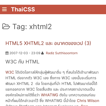
ThaiCSS
Tag: xhtml2
HTML5 XHTML2 และ อนาคตของเวป (3)
2007-12-03 - 23:09
Radiz Sutthisoontorn
W3C กับ HTML
W3C
ได้เปิดโอกาสให้กลุ่มผู้พัฒนาอื่น ๆ ที่สนใจได้เข้ามาพัฒนา
HTML ต่อจากตัว W3C เอง ซึ่งทาง W3C เองนั้นจะเริ่มการ
พัฒนา XHTML 2 ต่อ โดยกลุ่มที่นำ HTML ไปพัฒนาต่อนี้ได้
แยกออกจาก W3C โดยสิ้นเชิง และ ประกาศสถาปนาตนเป็น
องค์กรใหม่ภายใต้ชื่อว่า
WHATWG
ดังใน บทความตอนก่อน
หน้าที่ผมได้กล่าวเอาไว้ ซึ่ง WHATWG นี้นำโดย
Chris Wilson