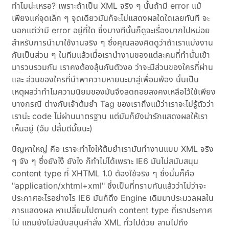
ทำไมน่ะเหรอ? เพราะถ้าเป็น XML จริง ๆ นั้นถ้ามี error แม้
เพียงแค่จุดเล็ก ๆ จุดเดียวมันก็จะไม่แสดงผลใดใดเลยทันที จะ
บอกแต่ว่ามี error อยู่ที่ใด ซึ่งบางทีนั้นก็ดูจะเรื่องมากไปหน่อย
สำหรับการนำมาใช้งานจริง ๆ ซึ่งคุณลองคิดดูว่าถ้าเราแบ่งงาน
กันเป็นส่วน ๆ ในทีมแล้วเมื่อเรานำงานของแต่ละคนที่ทำนั้นเข้า
มารวบรวมกัน เราคงต้องลุ้นกันตัวงอ ว่าจะมีส่วนของใครที่ผ่าน
และ ส่วนของใครที่นำพาความหายนะมาสู่เพื่อนพ้อง นั่นเป็น
เหตุผลว่าทำไมความนิยมของมันจึงลดถอยลงคงเหลือไว้ใช้เพียง
บางกรณี ต่างกับเจ้าต้มยำ Tag ของเราถึงแม้ว่าเราจะไม่รู้ตัวว่า
เราน่ะ code ไม่ผ่านมาตรฐาน แต่มันก็ยังน่ารักแสดงผลให้เรา
เห็นอยู่ (อืม ปลื้มดีมั้ยนะ)
ปัญหาใหญ่ คือ เราจะทำไงให้ต้มยำเรามันทำงานแบบ XML จริง
ๆ จัง ๆ ซึ่งยังไง๊ ยังไง ก็ทำไม่ได้เพราะ IE6 มันไม่สนับสนุน
content type ที่ XHTML 1.0 ต้องใช้จริง ๆ ซึ่งนั่นก็คือ
"application/xhtml+xml" ซึ่งเป็นที่ทราบกันแล้วว่าไม่ว่าจะ
ประกาศอะไรอย่างไร IE6 มันก็ดึง Engine เดิมมาประมวลผลใน
การแสดงผล หาเปลี่ยนไปตามค่า content type ที่เราประกาศ
ไม่ แถมยังไม่สนับสนุนคำสั่ง XML ทั่วไปด้วย ลามไปถึง