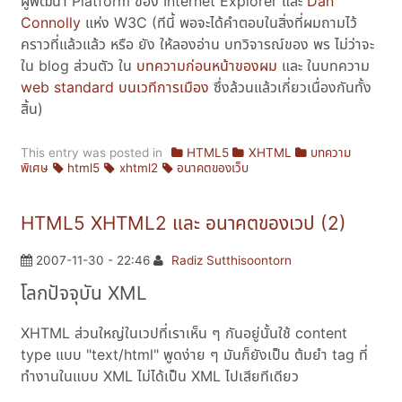
ผู้พัฒนา Platform ของ Internet Explorer และ
Dan
Connolly
แห่ง W3C (ทีนี้ พอจะได้คำตอบในสิ่งที่ผมถามไว้
คราวที่แล้วแล้ว หรือ ยัง ให้ลองอ่าน บทวิจารณ์ของ พร ไม่ว่าจะ
ใน blog ส่วนตัว ใน
บทความก่อนหน้าของผม
และ ในบทความ
web standard บนเวทีการเมือง
ซึ่งล้วนแล้วเกี่ยวเนื่องกันทั้ง
สิ้น)
This entry was posted in
HTML5
XHTML
บทความ
พิเศษ
html5
xhtml2
อนาคตของเว็บ
HTML5 XHTML2 และ อนาคตของเวป (2)
2007-11-30 - 22:46
Radiz Sutthisoontorn
โลกปัจจุบัน XML
XHTML ส่วนใหญ่ในเวปที่เราเห็น ๆ กันอยู่นั้นใช้ content
type แบบ "text/html" พูดง่าย ๆ มันก็ยังเป็น ต้มยำ tag ที่
ทำงานในแบบ XML ไม่ได้เป็น XML ไปเสียทีเดียว