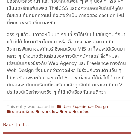
ขออภัยไว้ล่วงหน้า และ ก็อยากให้เพื่อน ๆ พี่ ๆ น้อง ๆ หรือ ผู้ที่
เป็นมิตรรักแฟนเพลง ThaiCSS แสดงความคิดเห็นกันให้หูดับ
ตับแลบ กันที่บทความนี้ ถือเสียว่าเป็น การฉลอง section ใหม่
ที่ผมขอพรเปิดขึ้นมาละกัน
จริง ๆ แล้วมันอาจจะเป็นบทเรียนที่เราได้เรียนในสมัยอุดมศึกษา
แล้วก็ได้ ในภาควิชาโฆษณา หรือ สื่อสารมวลชน ผนวกกับ
วิชาการพัฒนาซอฟท์แวร์ ซึ่งผมเรียน MIS มาก็พอจะได้เรียนมา
คร่าว ๆ บ้างบางตัวในส่วนของทางนิเทศน์ศาสตร์ สิ่งที่ผมจะ
เขียนมันเกี่ยวข้องกับ Web Agency และ Freelance ทางด้าน
Web Design ซึ่งผมคิดว่าอาจจะไหล ไปร่วมกับงานด้านอื่น ๆ
ได้เช่นกัน เพราะมันน่าจะเอาไป Apply ต่อยอดได้ต่อไปได้ บางที
มันอาจจะเป็นบทเรียนที่เราเรียนแล้วถูกลืมไปว่าเราเอามันมาใช้
ประโยชน์เมื่อทำงานจริง ๆ ก็ได้ เข้าเรื่องกันเลยดีกว่า
This entry was posted in
User Experience Design
บทความพิเศษ
workflow
งาน
ระเบียบ
Back to Top