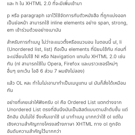
และ h ใน XHTML 2.0 ที่จะมีเพิ่มเข้ามา
p หรือ paragraph เอาไว้ใช้จัดการกับตัวหนังสือ ที่ถูกแบ่งออก
เป็นย่อหน้า สามารถใช้ inline elements อย่าง span, strong,
em เข้าร่วมด้วยอย่างเมามัน
สำหรับการทำเมนู ไม่ว่าจะแนวตั้งหรือแนวนอน ในตอนนี้ ul, li
(Unordered list, list) ถือเป็น elements ที่นิยมใช้กัน ก่อนที่
จะเปลี่ยนไปใช้ Nl หรือ Navigation แทนใน XHTML 2.0 เช่น
กัน (nl สามารถใช้ใน Opera, Firefox และบราวเซอร์ใหม่ๆ
อื่นๆ ยกเว้น ไออี 6 ส่วน 7 ผมยังไม่ลอง)
แล้ว OL หละ ทำไมไม่เอามาทำเป็นเมนูแทน ul มันก็สั่งได้เหมือน
กัน
อย่างที่เคยเล่าให้ฟังครับ ol คือ Ordered List แตกต่างจาก
Unordered List ตรงที่อันนึงมันเป็นลิสต์แบบตามลำดับขั้น แต่
อีกอัน มันไม่ใช่ จึงเห็นเขาใช้ ul มาทำเมนู มากกว่าใช้ ol แต่ใน
เชิงความสำคัญทางโครงสร้างภาษา XHTML ทาง ol ถูกจัด
อันดับความสำคัญไว้มากกว่า