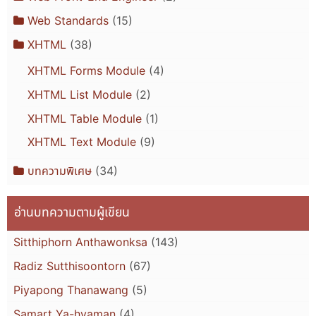
Web Standards
(15)
XHTML
(38)
XHTML Forms Module
(4)
XHTML List Module
(2)
XHTML Table Module
(1)
XHTML Text Module
(9)
บทความพิเศษ
(34)
อ่านบทความตามผู้เขียน
Sitthiphorn Anthawonksa
(143)
Radiz Sutthisoontorn
(67)
Piyapong Thanawang
(5)
Samart Ya-hyaman
(4)