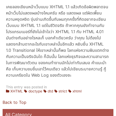
เคยลองเขียนหน้าเว็บแบบ XHTML 1.1 แล้วเกิดข้อผิดพลาดจน
หน้าเว็บไม่แสดงผลบ้างไหมครับ หรือ แสดงผล แต่ผิดเพี้ยน
ความหงุดหงิด งุ่นง่านเกิดขึ้นกับผมทุกครั้งที่คิดอยากจะเขียน
เว็บแบบ XHTML 1.1 แต่ในชีวิตจริง ถ้าหากคุณยังทำงานกับ
โปรแกรมเมอร์ที่ยังไม่เข้าใจว่า XHTML 1.1 กับ HTML 4.01
มันต่างกันอย่างไรหละก็ บอกคำเดียวครับ ว่าคุณ ไม่ต้องไป
แสดงกล้ามดากอะไรกับเขาเหล่านั้นอีกแล้ว หยิบยื่น XHTML
1.0 Transitional ให้เขาเหล่านั้นก็พอ โลกแห่งความฝันแตกต่าง
กับความเป็นจริงฉันใด ก็ฉันนั้น โลกแห่งธุรกิจและความสามารถ
ในการพัฒนาตัวตน ของคนทำงานมักไม่เท่ากันเสมอ คำแนะนำ
คือ เก็บความขมขื่นเอาไว้คนเดียว แล้วไปเขียนระบายความรู้ กู้
ความเครียดใน Web Log ของตัวเองซะ
This entry was posted in
XHTML
doctype
dtd
strict
xhtml
Back to Top
All Category