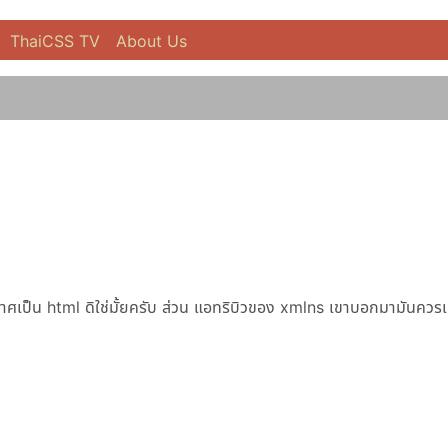
ThaiCSS TV
About Us
กาศเป็น html ดิใช่มั้ยครับ ส่วน แอทริบิวของ xmlns เขาบอกมามันควร