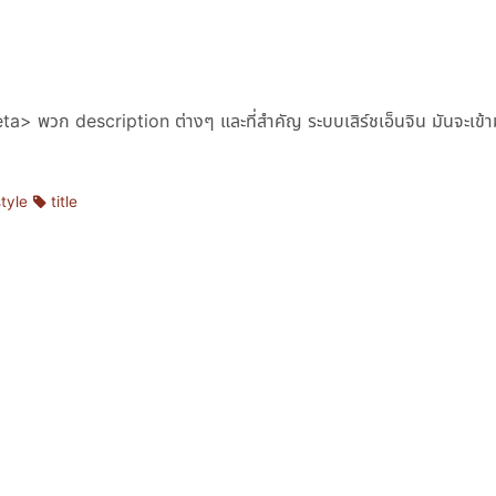
ta> พวก description ต่างๆ และที่สำคัญ ระบบเสิร์ชเอ็นจิน มันจะเข้
style
title