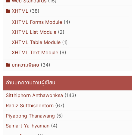
Web Standards
(15)
XHTML
(38)
XHTML Forms Module
(4)
XHTML List Module
(2)
XHTML Table Module
(1)
XHTML Text Module
(9)
บทความพิเศษ
(34)
อ่านบทความตามผู้เขียน
Sitthiphorn Anthawonksa
(143)
Radiz Sutthisoontorn
(67)
Piyapong Thanawang
(5)
Samart Ya-hyaman
(4)