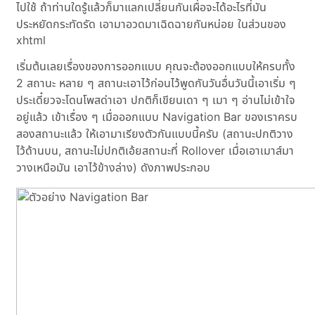
ไปใช้ ถ้าท่านใดรู้แล้วก็มาแลกเปลี่ยนกันเผื่อจะได้อะไรที่มัน
ประหยัดกระทัดรัด เอามาอวดมาเฉิดฉายกันหน่อย ในส่วนของ
xhtml
เริ่มต้นเลยเรื่องของการออกแบบ คุณจะต้องออกแบบให้ครบทั้ง
2 สถานะ หลาย ๆ สถานะเอาไว้ก่อนไว้พูดกันวันอื่นวันนี้เอาเริ่ม ๆ
ประเดี๋ยวจะโดนโพสด่าเอา ปกติก็เขียนเดา ๆ เมา ๆ อ่านไม่เข้าใจ
อยู่แล้ว เข้าเรื่อง ๆ เมื่อออกแบบ Navigation Bar ของเราครบ
สองสถานะแล้ว ให้เอามาเรียงตัวกันแบบนี้ครับ (สถานะปกติวาง
ไว้ด้านบน, สถานะไม่ปกติเอ้ยสถานะที่ Rollover เมื่อเอาเมาส์มา
วางเหนือมัน เอาไว้ข้างล่าง) ดังภาพประกอบ