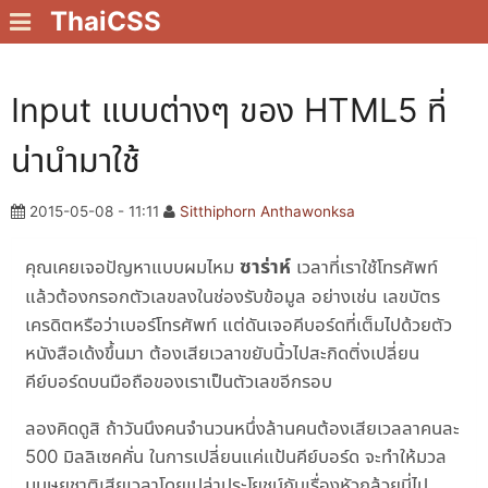
ThaiCSS
Input แบบต่างๆ ของ HTML5 ที่
น่านำมาใช้
2015-05-08 - 11:11
Sitthiphorn Anthawonksa
ซาร่าห์
คุณเคยเจอปัญหาแบบผมไหม
เวลาที่เราใช้โทรศัพท์
แล้วต้องกรอกตัวเลขลงในช่องรับข้อมูล อย่างเช่น เลขบัตร
เครดิตหรือว่าเบอร์โทรศัพท์ แต่ดันเจอคีบอร์ดที่เต็มไปด้วยตัว
หนังสือเด้งขึ้นมา ต้องเสียเวลาขยับนิ้วไปสะกิดติ่งเปลี่ยน
คีย์บอร์ดบนมือถือของเราเป็นตัวเลขอีกรอบ
ลองคิดดูสิ ถ้าวันนึงคนจำนวนหนึ่งล้านคนต้องเสียเวลลาคนละ
500 มิลลิเซคคั่น ในการเปลี่ยนแค่แป้นคีย์บอร์ด จะทำให้มวล
มนุษยชาติเสียเวลาโดยเปล่าประโยชน์กับเรื่องหัวกล้วยนี่ไป