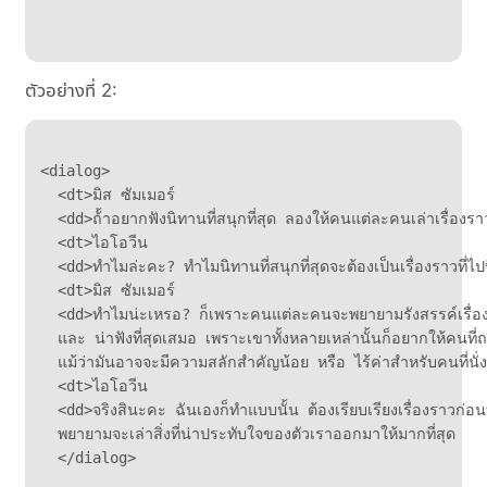
ตัวอย่างที่ 2:
<dialog>

  <dt>มิส ซัมเมอร์

  <dd>ถ้้าอยากฟังนิทานที่สนุกที่สุด ลองให้คนแต่ละคนเล่าเรื่องราวท
  <dt>ไอโอวีน

  <dd>ทำไมล่ะคะ? ทำไมนิทานที่สนุกที่สุดจะต้องเป็นเรื่องราวที่ไ
  <dt>มิส ซัมเมอร์

  <dd>ทำไมน่ะเหรอ? ก็เพราะคนแต่ละคนจะพยายามรังสรรค์เรื่องราวที
  และ น่าฟังที่สุดเสมอ เพราะเขาทั้งหลายเหล่านั้นก็อยากให้คนที่
  แม้ว่ามันอาจจะมีความสลักสำคัญน้อย หรือ ไร้ค่าสำหรับคนที่นั่งฟังเ
  <dt>ไอโอวีน

  <dd>จริงสินะคะ ฉันเองก็ทำแบบนั้น ต้องเรียบเรียงเรื่องราวก่อนท
  พยายามจะเล่าสิ่งที่น่าประทับใจของตัวเราออกมาให้มากที่สุด

  </dialog>
