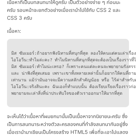
เนื้อหาที่เป็นบทสนทนาให้ดูครับ เป็นตัวอย่างง่าย ๆ ก่อนนะ
ครับ รอบหน้าจะยกตัวอย่างเมื่อเรานำไปใช้กับ CSS 2 และ
CSS 3 ครับ
เนื้อหา:
มิส ซัมเมอร์:ถ้าอยากฟังนิทานที่สนุกที่สุด ลองให้คนแต่คนเล่าเรื่อง
ไอโอวีน:ทำไมล่ะคะ? ทำไมนิทานที่สนุกที่สุดจะต้องเป็นเรื่องราวที
มิส ซัมเมอร์:ทำไมน่ะเหรอ? ก็เพราะคนแต่ละคนจะพยายามรังสรรค์เรื่อ
และ น่าฟังที่สุดเสมอ เพราะเขาทั้งหลายเหล่านั้นก็อยากให้คนที่ถา
เท่านาน แม้ว่ามันอาจจะมีความสลักสำคัญน้อย หรือ ไร้ค่าสำหรับคนที่น
ไอโอวีน:จริงสินะคะ ฉันเองก็ทำแบบนั้น ต้องเรียบเรียงเรื่องราวก่อน
จะเห็นได้ว่าเนื้อหาที่ผมยกมานั้นเป็นเนื้อหาจากนิยายนะครับ ซึ่ง
เป็นการสนทนาระหว่างตัวละครสองคนที่กำลังสนทนากันอยู่ซึ่ง
เมื่อเรานำมาเขียนเป็นโครงสร้าง HTML5 เพื่อที่จะเอาไปแสดง