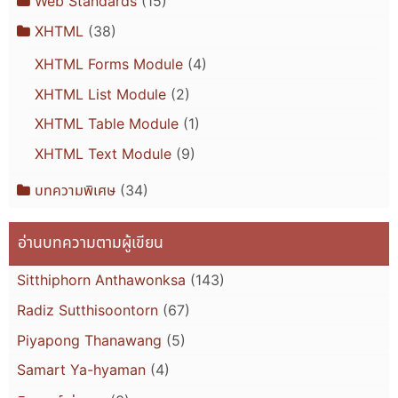
Web Standards
(15)
XHTML
(38)
XHTML Forms Module
(4)
XHTML List Module
(2)
XHTML Table Module
(1)
XHTML Text Module
(9)
บทความพิเศษ
(34)
อ่านบทความตามผู้เขียน
Sitthiphorn Anthawonksa
(143)
Radiz Sutthisoontorn
(67)
Piyapong Thanawang
(5)
Samart Ya-hyaman
(4)