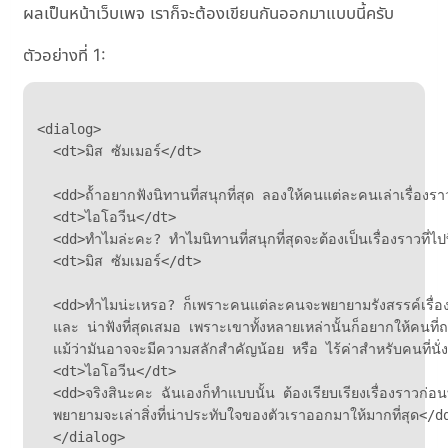
ผลเป็นหน้าเว็บเพจ เราก็จะต้องเขียนกันออกมาแบบนี้ครับ
ตัวอย่างที่ 1:
<dialog>

  <dt>มิส ซัมเมอร์</dt>

  <dd>ถ้้าอยากฟังนิทานที่สนุกที่สุด ลองให้คนแต่ละคนเล่าเรื่องราว
  <dt>ไอโอวีน</dt>

  <dd>ทำไมล่ะคะ? ทำไมนิทานที่สนุกที่สุดจะต้องเป็นเรื่องราวที่
  <dt>มิส ซัมเมอร์</dt>

  <dd>ทำไมน่ะเหรอ? ก็เพราะคนแต่ละคนจะพยายามรังสรรค์เรื่องราวที
  และ น่าฟังที่สุดเสมอ เพราะเขาทั้งหลายเหล่านั้นก็อยากให้คนที่
  แม้ว่ามันอาจจะมีความสลักสำคัญน้อย หรือ ไร้ค่าสำหรับคนที่นั่งฟัง
  <dt>ไอโอวีน</dt>

  <dd>จริงสินะคะ ฉันเองก็ทำแบบนั้น ต้องเรียบเรียงเรื่องราวก่อนท
  พยายามจะเล่าสิ่งที่น่าประทับใจของตัวเราออกมาให้มากที่สุด</dd
  </dialog>
