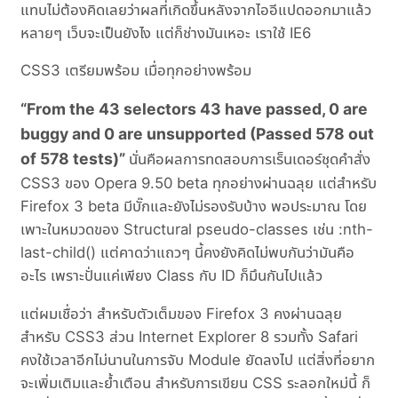
แทบไม่ต้องคิดเลยว่าผลที่เกิดขึ้นหลังจากไออีแปดออกมาแล้ว
หลายๆ เว็บจะเป็นยังไง แต่ก็ช่างมันเหอะ เราใช้ IE6
CSS3 เตรียมพร้อม เมื่อทุกอย่างพร้อม
“From the 43 selectors 43 have passed, 0 are
buggy and 0 are unsupported (Passed 578 out
of 578 tests)”
นั่นคือผลการทดสอบการเร็นเดอร์ชุดคำสั่ง
CSS3 ของ Opera 9.50 beta ทุกอย่างผ่านฉลุย แต่สำหรับ
Firefox 3 beta มีบั๊กและยังไม่รองรับบ้าง พอประมาณ โดย
เพาะในหมวดของ Structural pseudo-classes เช่น :nth-
last-child() แต่คาดว่าแถวๆ นี้คงยังคิดไม่พบกันว่ามันคือ
อะไร เพราะปั่นแค่เพียง Class กับ ID ก็มึนกันไปแล้ว
แต่ผมเชื่อว่า สำหรับตัวเต็มของ Firefox 3 คงผ่านฉลุย
สำหรับ CSS3 ส่วน Internet Explorer 8 รวมทั้ง Safari
คงใช้เวลาอีกไม่นานในการจับ Module ยัดลงไป แต่สิ่งที่อยาก
จะเพิ่มเติมและย้ำเตือน สำหรับการเขียน CSS ระลอกใหม่นี้ ก็