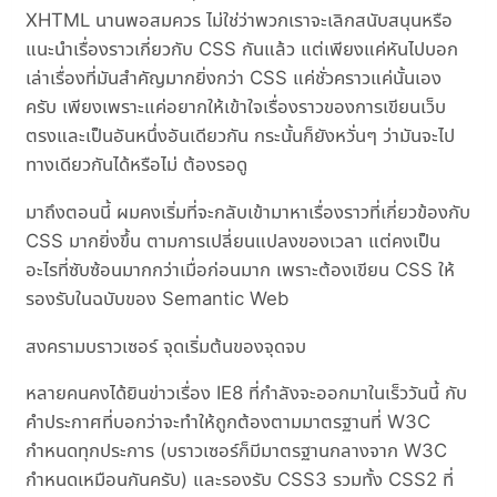
XHTML นานพอสมควร ไม่ใช่ว่าพวกเราจะเลิกสนับสนุนหรือ
แนะนำเรื่องราวเกี่ยวกับ CSS กันแล้ว แต่เพียงแค่หันไปบอก
เล่าเรื่องที่มันสำคัญมากยิ่งกว่า CSS แค่ชั่วคราวแค่นั้นเอง
ครับ เพียงเพราะแค่อยากให้เข้าใจเรื่องราวของการเขียนเว็บ
ตรงและเป็นอันหนึ่งอันเดียวกัน กระนั้นก็ยังหวั่นๆ ว่ามันจะไป
ทางเดียวกันได้หรือไม่ ต้องรอดู
มาถึงตอนนี้ ผมคงเริ่มที่จะกลับเข้ามาหาเรื่องราวที่เกี่ยวข้องกับ
CSS มากยิ่งขึ้น ตามการเปลี่ยนแปลงของเวลา แต่คงเป็น
อะไรที่ซับซ้อนมากกว่าเมื่อก่อนมาก เพราะต้องเขียน CSS ให้
รองรับในฉบับของ Semantic Web
สงครามบราวเซอร์ จุดเริ่มต้นของจุดจบ
หลายคนคงได้ยินข่าวเรื่อง IE8 ที่กำลังจะออกมาในเร็ววันนี้ กับ
คำประกาศที่บอกว่าจะทำให้ถูกต้องตามมาตรฐานที่ W3C
กำหนดทุกประการ (บราวเซอร์ก็มีมาตรฐานกลางจาก W3C
กำหนดเหมือนกันครับ) และรองรับ CSS3 รวมทั้ง CSS2 ที่