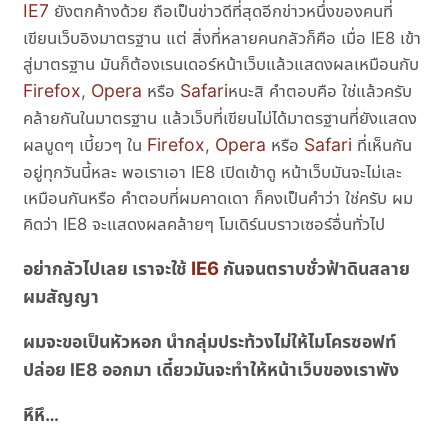
IE7
ยังตกค้างด้วย ถือเป็นข่าวดีที่สุดอีกข่าวหนึ่งของคนที่
เขียนเว็บอิงมาตรฐาน แต่ สิ่งที่หลายคนกลัวก็คือ เมื่อ IE8 เข้า
สู่มาตรฐาน มันก็ต้องเรนเดอร์หน้าเว็บแล้วแสดงผลเหมือนกับ
Firefox
Opera
Safari
,
หรือ
หนะสิ คำตอบคือ ใช่แล้วครับ
คล้ายกันในมาตรฐาน แล้วเว็บที่เขียนไม่ได้มาตรฐานที่ยังแสดง
Firefox
Opera
Safari
ผลบูดๆ เบี้ยวๆ ใน
,
หรือ
ที่เห็นกัน
อยู่ทุกวันนี้หละ พอเราเอา IE8 เปิดเข้าดู หน้าเว็บมันจะไม่เละ
เหมือนกันหรือ คำตอบที่ผมคาดเดา ก็คงเป็นคำว่า ใช่ครับ ผม
คิดว่า IE8 จะแสดงผลคล้ายๆ โมเดิร์นบราวเซอร์อื่นทั่วไป
IE6
อย่ากลัวไปเลย เราจะใช้
กันจนตราบชั่วฟ้าดินสลาย
ผมสัญญา
ผมจะขอเป็นหัวหอก นำกลุ่มประท้วงไม่ให้ไมโครซอฟท์
ปล่อย IE8 ออกมา เดี๋ยวมันจะทำให้หน้าเว็บของเราพัง
หึหึ…