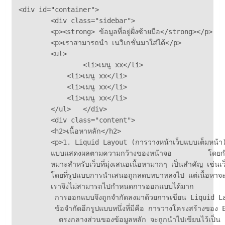
<div id="container">

	<div class="sidebar">		

    	<p><strong> ข้อมูลที่อยู่ฝั่งซ้ายมือ</strong></p>		

        <p>เราสามารถนำ เนวิเกชั่นมาใส่ได้</p>		

        <ul>            		

        	<li>เมนู xx</li>            		

            <li>เมนู xx</li>            		

            <li>เมนู xx</li>            		

            <li>เมนู xx</li>		

        </ul>	</div>	

   	<div class="content">		

    	<h2>เนื้อหาหลัก</h2>		

        <p>1. Liquid Layout (การวางหน้าเว็บแบบเต็มหน้า
        แบบแสดงผลตามความกว้างของหน้าจอ         โดยกำหน
        หมาะสำหรับเว็บที่มุ่งเสนอเนื้อหามากๆ เป็นสำคัญ เช่นเ
        โดยที่รูปแบบการนำเสนอถูกลดบทบาทลงไป แต่เนื้อหาจะถ
        เราจึงไม่สามารถไปกำหนดการออกแบบได้มาก         เพร
         การออกแบบจึงถูกจำกัดลงมาด้วยการเขียน Liquid L
         ข้อจำกัดอีกรูปแบบหนึ่งที่มีคือ การวางโครงสร้างของ
          ตรงกลางส่วนของข้อมูลหลัก จะถูกนำไปเขียนไว้เป็น El