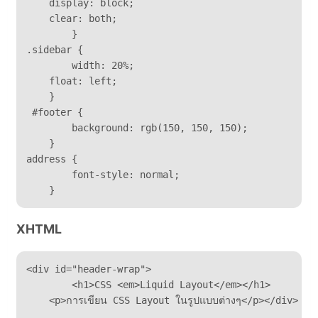
    display: block;	

    clear: both;	

	}

.sidebar {	

	width: 20%;	

    float: left;

    }

 #footer {	

 	background: rgb(150, 150, 150);

    }

address {	

	font-style: normal;

    }   
XHTML
<div id="header-wrap">	

	<h1>CSS <em>Liquid Layout</em></h1>	

    <p>การเขียน CSS Layout ในรูปแบบต่างๆ</p></div>
