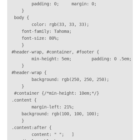
	padding: 0;	margin: 0;

    }

 body {	

 	color: rgb(33, 33, 33);	

    font-family: Tahoma;	

    font-size: 80%;

    }

#header-wrap, #container, #footer {	

 	min-height: 5em;	padding: 0 .5em;

    }

#header-wrap {	

	background: rgb(250, 250, 250);

    }

 #container {/*min-height: 10em;*/}

.content {	

	margin-left: 21%;	

    background: rgb(100, 100, 100);

    }

.content:after {	

 	content: " ";	]
