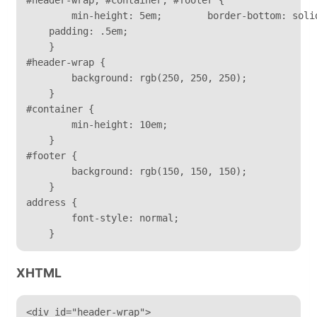
#header-wrap, #container, #footer {	

	min-height: 5em;	border-bottom: solid 1px rgb(50, 50, 50);	

    padding: .5em;

    }

#header-wrap {	

	background: rgb(250, 250, 250);

    }

#container {	

	min-height: 10em;

    }

#footer {	

	background: rgb(150, 150, 150);

    }

address {

	font-style: normal;

    } 
XHTML
<div id="header-wrap">	
