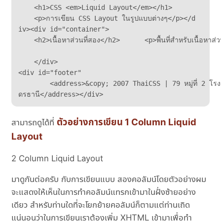
    <h1>CSS <em>Liquid Layout</em></h1>	

    <p>การเขียน CSS Layout ในรูปแบบต่างๆ</p></d

iv><div id="container">	

    <h2>เนื้อหาส่วนที่สอง</h2>	<p>พื้นที่สำหรับเนื้อหาส่วนที่สอง หรือส่วน คอนเท้น</p>

    </div>

<div id="footer"

	<address>&copy; 2007 ThaiCSS | 79 หมู่ที่ 2 โรงเรียนบ้านหลุบหวายป่าขาม ตำบลบ้านตาด อำเภอเมือง จังหวัดอุ

ดรธานี</address></div>
ตัวอย่างการเขียน 1 Column Liquid
สามารถดูได้ที่
Layout
2 Column Liquid Layout
มาดูกันต่อครับ กับการเขียนแบบ สองคอลัมน์โดยตัวอย่างผม
จะแสดงให้เห็นในการทำคอลัมน์แทรกเข้ามาในฝั่งซ้ายอย่าง
เดียว สำหรับท่านใดที่จะโยกย้ายคอลัมน์ก็ตามแต่ท่านเถิด
แน่นอนว่าในการเขียนเราต้องเพิ่ม XHTML เข้ามาเพื่อทำ