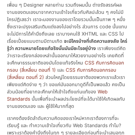
เพื่อน ๆ Designer หลายท่าน รวมถึงผมนั้น ต่างรังสรรค์ผล
งานของตนเองมาจากความเข้าใจเกี่ยวกับศิลปะล้วน ๆ คงไม่มี
ใครปฏิเสธว่า เราจะมองงานของเราโดยรวมนั้นเป็นภาพ ๆ หนึ่ง
ซึ่งเราจะปรุงเสริมเติมแต่งลงไปอย่างไร ส่วนการ code นั้นแทบ
จะไม่มีการได้คำนึงถึงเลย เราบางคนใช้ XHTML และ CSS ไป
เรื่อยเปื่อยแบบตามมีตามเกิด
จะมีใครบ้างที่เกิดความสงสัย ใคร่
รู้ว่า ความหมายโดยแท้จริงนั้นมันมีอะไรอยู่บ้าง
เราเพียงแต่คิด
ว่าเราจะเรียงกล่องเหล่านั้นออกมาให้สวยงามอย่างไร เคยคิดที่
จะศึกษาธรรมชาติของมันโดยแท้จริงไหม
CSS กับการคิดนอก
กรอบ (สี่เหลี่ยม ตอนที่ 1)
และ
CSS กับการคิดนอกกรอบ
(สี่เหลี่ยม ตอนที่ 2)
ส่วนใหญ่โดยธรรมชาติของพวกเราแล้วเรา
เพียงแต่คิดง่าย ๆ ว่า ขอแค่มันออกมาดูดีก็เป็นพอแล้ว คงเป็น
ส่วนน้อยที่อยากจะศึกษาให้เข้าใจถึงแก่นแท้ของ
Web
Standards
นั้นเพื่อที่จะนำผลประโยชน์ที่จะได้มาใช้ให้เกิดผลกับ
งานของตนเอง และ ผู้ใช้ให้มากที่สุด
เราคงต้องจัดลำดับความคิดของเราใหม่หากเราต้องการที่จะ
เรียนรู้ และ ทำความเข้าใจเกี่ยวกับ Web Standards ทำไม?
เพราะเราต้องคำนึงถึงในทุก ๆ รายละเอียดก่อนที่จะนำเสนอทุก