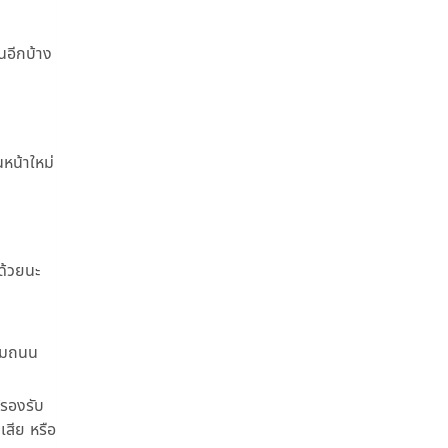
ันอีกบ้าง
นหน้าใหม่
ด้วยนะ
ตามถนน
้รองรับ
สีย หรือ