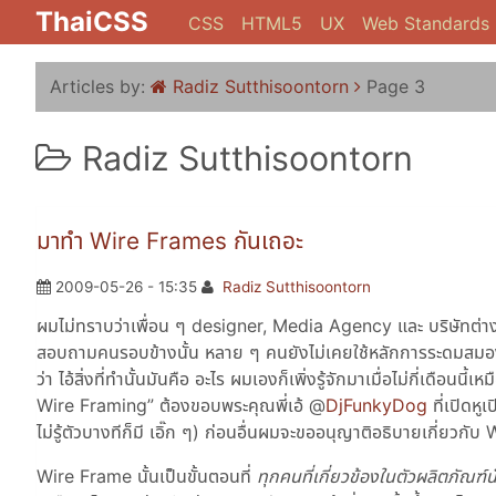
ThaiCSS
CSS
HTML5
UX
Web Standards
Articles by:
Radiz Sutthisoontorn
Page 3
Radiz Sutthisoontorn
มาทำ Wire Frames กันเถอะ
2009-05-26 - 15:35
Radiz Sutthisoontorn
ผมไม่ทราบว่าเพื่อน ๆ designer, Media Agency และ บริษัทต่าง
สอบถามคนรอบข้างนั้น หลาย ๆ คนยังไม่เคยใช้หลักการระดมสมองที่เร
ว่า ไอ้สิ่งที่ทำนั้นมันคือ อะไร ผมเองก็เพิ่งรู้จักมาเมื่อไม่กี่เดือนน
Wire Framing
ต้องขอบพระคุณพี่เอ้ @
DjFunkyDog
ที่เปิดหู
ไม่รู้ตัวบางทีก็มี เอิ๊ก ๆ) ก่อนอื่นผมจะขออนุญาติอธิบายเกี่ยวก
Wire Frame นั้นเป็นขั้นตอนที่
ทุกคนที่เกี่ยวข้องในตัวผลิตภัณฑ์