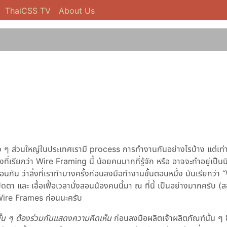
ThaiCSS TV
About Us
 ๆ ส่วนใหญ่ในประเทศเรามี process การทำงานกันอย่างไรบ้าง แต่เท่าท
ียกว่า Wire Framing นี้ น้อยคนมากที่รู้จัก หรือ อาจจะทำอยู่เป็นนิจแ
ี้เหมือนกัน ว่าสิ่งที่เราทำบางครั้งก่อนลงมือทำงานขั้นตอนหนึ่ง มันเรียกว่า
เปิดตา และ เอื้อเฟื้อเวลานั่งสอนน้องคนนี้มา ณ ที่นี้ เป็นอย่างมากครับ 
ับ Wire Frames ก่อนนะครับ
นั้น ๆ ต้องร่วมกันแสดงความคิดเห็น
ก่อนลงมือผลิตเจ้าผลิตภัณฑ์นั้น ๆ ข