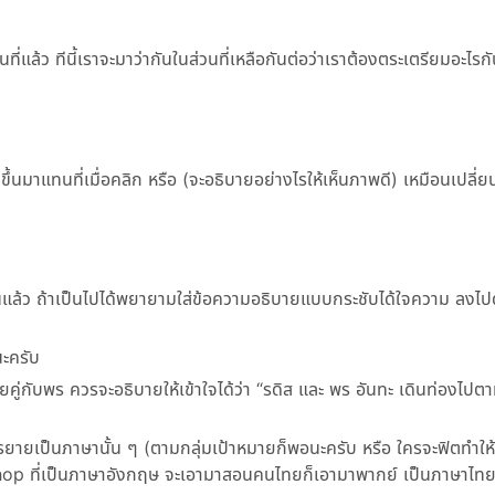
ี่แล้ว ทีนี้เราจะมาว่ากันในส่วนที่เหลือกันต่อว่าเราต้องตระเตรียมอะไรก
้นมาแทนที่เมื่อคลิก หรือ (จะอธิบายอย่างไรให้เห็นภาพดี) เหมือนเปลี่ย
แล้ว ถ้าเป็นไปได้พยายามใส่ข้อความอธิบายแบบกระชับได้ใจความ ลงไป
นะครับ
่ายคู่กับพร ควรจะอธิบายให้เข้าใจได้ว่า
รดิส และ พร อันทะ เดินท่องไป
ยายเป็นภาษานั้น ๆ (ตามกลุ่มเป้าหมายก็พอนะครับ หรือ ใครจะฟิตทำให
shop ที่เป็นภาษาอังกฤษ จะเอามาสอนคนไทยก็เอามาพากย์ เป็นภาษาไทยเ