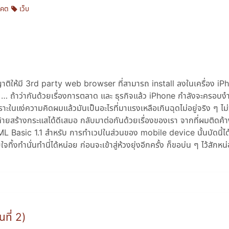
าคต
เว็บ
ุญาติให้มี 3rd party web browser ที่สามารถ install ลงในเครื่อง iP
่า … ถ้าว่ากันด้วยเรื่องการตลาด และ ธุรกิจแล้ว iPhone กำลังจะครอบง
นแง่ความคิดผมแล้วมันเป็นอะไรที่มาแรงเหลือเกินฉุดไม่อยู่จริง ๆ ไม่ว
ร้างกระแสได้ดีเสมอ กลับมาต่อกันด้วยเรื่องของเรา จากที่ผมติดค้างไ
 XHTML Basic 1.1 สำหรับ การทำเวปในส่วนของ mobile device นั้นบัดนี้
ั่นทำนี่ได้หน่อย ก่อนจะเข้าสู่ห้วงยุ่งอีกครั้ง ก็ขอบ่น ๆ ไว้สักหน่
ที่ 2)