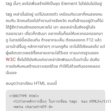
tag นั้นๆ ลงไปเพื่อสร้างให้เป็นชุด Element ไม่ใช่มันไม่มีอยู่
tag เหล่านั้นมีอยู่ แต่ไม่แสดงตัว เหมือนกับเวลาที่คนสองคน
คบกัน อีกคนต้องไปทำงานต่างจังหวัด คนที่เฝ้ารออยู่บ้านก็ไม่
ได้รู้สึกว่าคนรักของตนหายไป เขา เธอเหล่านั้นยังอยู่ในใจ
ตลอดเวลา เดี๋ยวก็กลับมา อยากเห็นก็ขอให้แหวกออกออกมา
ดู ในกรณีนี้เหมือนกัน ถ้าอยากจะเห็น ต้องลองกด F12 แล้ว
เอาเม้าส์จิ้มดู หลักการง่ายๆ ตามกฎคือ เราไม่ได้เขียนลงไป แต่
ผู้ผลิตบราวเซอร์ทั้งหลายเขาจะใส่ไว้เอง ตามมาตรฐานของ
W3C
ซึ่งไม่ได้บังคับแค่เราเหล่านักพัฒนาเว็บเท่านั้น มันคือ
การบังคับคนสร้างบราวเซอร์ด้วย ทำให้ไปด้วยกันออดหลอด
นั่นเอง
สมมุตว่าเราเรียน HTML แบบนี้
<!DOCTYPE html>

  <title>หลักการอื่นๆ ในการเขียน tags  ของ HTML5</titl
  <meta charset=UTF-8>
