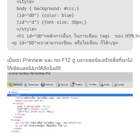
  <style>

  body { background: #ccc;}

  [id="dD"] {color: blue}

  [id^="d"] {font-size: 50px;}

  </style>

  <h1 id="dD">หลักการอื่นๆ ในการเขียน tags  ของ HTML5<
<p id="DD">เราสามารถเขียน หรือไม่เขียน ก็ได้</p>
เมื่อเรา Preview และ กด F12 ดู บราวเซอร์จะสร้างสิ่งที่เราไม่
ได้เขียนลงไปมาให้อัตโนมัติ