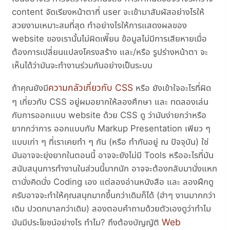
content จัดเรียงหน้าตาที่ user จะเข้ามาสัมผัสอย่างไรให้
สวยงามเหมาะสมที่สุด ทำอย่างไรให้การแสดงผลของ
website ของเรานั้นไม่ผิดเพี๊ยน ข้อมูลไม่มีการเสียหายเมื่อ
ต้องการเปลี่ยนแปลงโครงสร้าง และ/หรือ รูปร่างหน้าตา จะ
เห็นได้ว่ามันจะทำงานร่วมกันอย่างเป็นระบบ
ความกลัวเกี่ยวกับ CSS
ถ้าคุณยังมี
หรือ ยังเข้าใจอะไรที่ผิด
ๆ เกี่ยวกับ CSS อยู่ผมอยากให้ลองศึกษา และ ทดลองเล่น
กับการออกแบบ website ด้วย CSS ดู ว่ามันง่ายกว่าหรือ
ยากกว่าการ ออกแบบกับ Markup Presentation เพียว ๆ
แบบเก่า ๆ ที่เราเคยทำ ๆ กัน (หรือ ทำกันอยู่ ณ ปัจจุบัน) ใช่
มันอาจจะยุ่งยากในตอนนี้ อาจจะยังไม่มี Tools หรืออะไรที่มัน
สนับสนุนการทำงานในส่วนนี้มากนัก อาจจะต้องกลับมานั่งแหก
ตานั่งคิดนั่ง Coding เอง แต่ลองอ่านหนังสือ และ ลองฝึกดู
ครับอาจจะทำให้คุณสนุกมากขึ้นกว่าเดิมก็ได้ (ฮ่าๆ งานมากกว่า
เดิม ปวดกบาลกว่าเดิม) ลองตอบคำถามด้วยตัวเองดูว่าทำไม
Web
มันมีประโยชน์อย่างไร ทำไม? ถึงต้องบัญญัติ