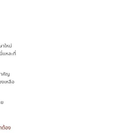
ษาใหม่
่แหละที่
สำคัญ
แซงเหลือ
าย
ราต้อง