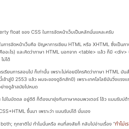
perty float ของ CSS ในการจัดหน้าเว็บเป็นหลักนั่นแหละครับ
e ในการจัดหน้าเว็บคือ ปัญหาการเขียน HTML หรือ XHTML ซึ่งเป็นภา
ามันคืออะไร) และคิดว่าภาษา HTML นอกจาก <table> แล้ว ก็มี <div> นี
ไม่ได้
รเรียนการสอนไป ก็เท่านั้น เพราะไม่ค่อยมีใครคิดว่าภาษา HTML มัน
ปีนี้เข้าสู่ปี 2553 แล้ว ผมจะของดูอีกสักปี) เพราะเทคโลโลยีมันวิ่งแรง
อย่างดูล้าสมัยไปหมด
ไปในบัดดล อยู่ดีดี ก็ต้องมายุ่งกับภาษาคอมพวเตอร์ โอ้ว แมนรับบ่ด้
ยน CSS+HTML ขึ้นมา เพราะว่า แมนรับบ่ได้ นั่นเอง
ทำไม่เ
h; ทุกชาติไป ทำไมนั่นหรือ คนที่สงสัยก็ กลับไปอ่านเรื่อง “