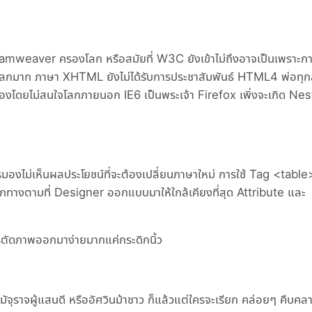
amweaver ครองโลก หรือสมัยที่ W3C ยังเข้าไม่ถึงอาจเป็นเพราะก
มาก ภาษา XHTML ยังไม่ได้รับการประชาสัมพันธ์ HTML4 พ่อทุก
องโดยไม่สนใจโลกภายนอก IE6 เป็นพระเจ้า Firefox เพิ่งจะเกิด Ne
การมองไม่เห็นผลประโยชน์ที่จะต้องเปลี่ยนภาษาใหม่ การใช้ Tag <tabl
ถูกทางตามที่ Designer ออกแบบมาให้ใกล้เคียงที่สุด Attribute และ
ัดภาพออกมาง่ายมากแค่กระดิกนิ้ว
ัจุราจผู้แสนดี หรืออัศวินม้าชาว ก็แล้วแต่ใครจะเรียก คล่อยๆ คืบคล