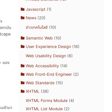
Javascript
(1)
News
(20)
าร
ข่าวเทคโนโลยี
(10)
สถาบัน
stcape
Semantic Web
(10)
User Experience Design
(16)
Web Usability Design
(6)
e> ของ
Web Accessibility
(14)
Web Front-End Engineer
(2)
Web Standards
(15)
XHTML
(38)
XHTML Forms Module
(4)
านเข้ามา
XHTML List Module
(2)