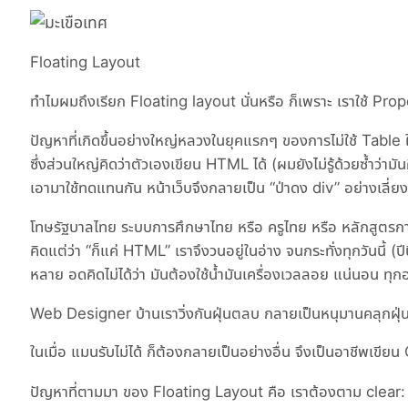
Floating Layout
ทำไมผมถึงเรียก Floating layout นั่นหรือ ก็เพราะ เราใช้ Pro
ปัญหาที่เกิดขึ้นอย่างใหญ่หลวงในยุคแรกๆ ของการไม่ใช้ Tabl
ซึ่งส่วนใหญ่คิดว่าตัวเองเขียน HTML ได้ (ผมยังไม่รู้ด้วยซ้ำว่
เอามาใช้ทดแทนกัน หน้าเว็บจึงกลายเป็น “ป่าดง div” อย่างเลี่ยง 
โทษรัฐบาลไทย ระบบการศึกษาไทย หรือ ครูไทย หรือ หลักสูตรกา
คิดแต่ว่า “ก็แค่ HTML” เราจึงวนอยู่ในอ่าง จนกระทั่งทุกวันนี้ (
หลาย อดคิดไม่ได้ว่า มันต้องใช้น้ำมันเครื่องเวลลอย แน่นอน ทุก
Web Designer บ้านเราวิ่งกันฝุ่นตลบ กลายเป็นหนุมานคลุกฝุ่น 
ในเมื่อ แมนรับไม่ได้ ก็ต้องกลายเป็นอย่างอื่น จึงเป็นอาชีพเขี
ปัญหาที่ตามมา ของ Floating Layout คือ เราต้องตาม clear: bot