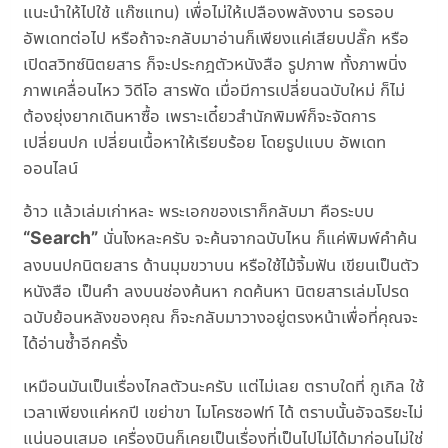
แนะนำให้ไปใช้ แก๊ซแทน) เพื่อไม่ให้เปลืองพลังงาน รอรอบ
อัพเดทต่อไป หรือถ้าจะกลับมาอ่านก็เพียงแค่เสียบปลั๊ก หรือ
เปิดสวิทซ์นิตยสาร ก็จะประกฎตัวหนังสือ รูปภาพ ทั้งภาพนิ่ง
ภาพเคลื่อนไหว วิดีโอ สารพัด เมื่อมีการเปลี่ยนฉบับใหม่ ก็ไม่
ต้องยุ่งยากเดินหาซื้อ เพราะเดี๋ยวสำนักพิมพ์ก็จะจัดการ
เปลี่ยนปก เปลี่ยนเนื้อหาให้เรียบร้อย โดยรูปแบบ อัพเดท
ออนไลน์
อ้าว แล้วเล่มเก่าหละ พระเอกของเราก็กลับมา คือระบบ
“Search”
นั่นไงหละครับ จะค้นจากฉบับไหน ก็แค่พิมพ์คำค้น
ลงบนปกนิตยสาร ด้านมุมขวาบน หรือใช้ไม้จิ้มฟัน เขียนเป็นตัว
หนังสือ เป็นคำ ลงบนช่องค้นหา กดค้นหา นิตยสารเล่มโปรด
ฉบับย้อนหลังของคุณ ก็จะกลับมาวางอยู่ตรงหน้าเพื่อที่คุณจะ
ได้อ่านซ้ำอีกครั้ง
เหมือนมันเป็นเรื่องไกลตัวนะครับ แต่ไม่เลย ตราบใดที่ กูเกิล ใช้
เวลาเพียงแค่หกปี เขย่าขา ไมโครซอฟท์ ได้ ตราบนั้นอัจฉริยะไม่
แน่นอนเสมอ เครื่องบินก็เคยเป็นเรื่องที่เป็นไปไม่ได้มาก่อนไม่ใช่