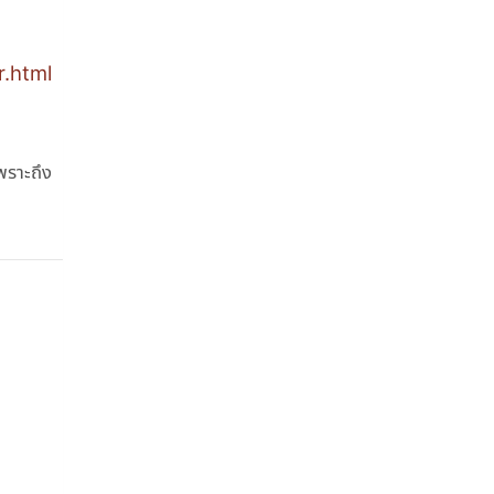
r.html
พราะถึง