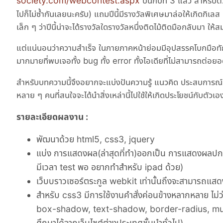
society.com/webcontest.aspx
ปีนี้ก็ปีที่ 3 แล้ว สำหรับ
ไปก็ไม่ซ้ำกันเลยนะครับ) แถมปีนี้มีรางวัลพิเศษมาล่อให้เกิดกิเ
เล็ก ๆ ว่าปีนี้น่าจะได้รางวัลใดรางวัลหนึ่งติดไม้ติดมือกลับมา ให้
แต่แน่นอนว่าความสำเร็จ ในภายภาคหน้าย่อมมีอุปสรรคโบกมือทักท
มากมายที่พบเจอทั้ง bug ทั้ง error ทั้งไอเดียที่ไม่สามารถต่อ
สำหรับบทความนี้จึงอยากจะแบ่งปันความรู้ แนวคิด ประสบการณ์แล
หลาย ๆ คนที่สนใจจะได้นำสิ่งเหล่านี้ไปใช้ให้เกิดประโยชน์กับตัว
รายละเอียดผลงาน :
พัฒนาด้วย html5, css3, jquery
แบ่ง การแสดงผล(ล่าสุดที่ทำ)ออกเป็น การแสดงผลปกติ
มีเวลา test พอ อยากทำสำหรับ ipad ด้วย)
เว็บบราวเซอร์ตระกูล webkit เท่านั้นถึงจะสามารถแสดง
สำหรับ css3 มีการใช้งานคำสั่งค่อนข้างหลากหลาย ไม่ว่าจ
box-shadow, text-shadow, border-radius, mult
ศึกษาได้จากเว็บไซต์ต่างประเทศชั้นนำทั่วไป)