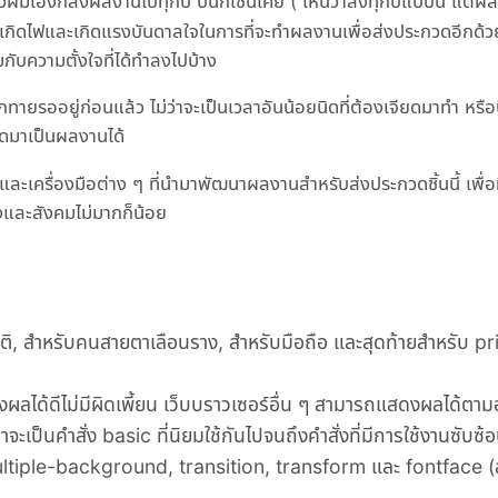
ตัวผมเองก็ส่งผลงานไปทุกปี ปีนี้ก็เช่นเคย ( เห็นว่าส่งทุกปีแบบนี้ แต่ผล
ลส เกิดไฟและเกิดแรงบันดาลใจในการที่จะทำผลงานเพื่อส่งประกวดอีกด้วย
สมกับความตั้งใจที่ได้ทำลงไปบ้าง
ายรออยู่ก่อนแล้ว ไม่ว่าจะเป็นเวลาอันน้อยนิดที่ต้องเจียดมาทำ หรื
ยอดมาเป็นผลงานได้
ะเครื่องมือต่าง ๆ ที่นำมาพัฒนาผลงานสำหรับส่งประกวดชิ้นนี้ เพื่อท
เองและสังคมไม่มากก็น้อย
, สำหรับคนสายตาเลือนราง, สำหรับมือถือ และสุดท้ายสำหรับ prin
ผลได้ดีไม่มีผิดเพี้ยน เว็บบราวเซอร์อื่น ๆ สามารถแสดงผลได้ตา
ะเป็นคำสั่ง basic ที่นิยมใช้กันไปจนถึงคำสั่งที่มีการใช้งานซับซ้อ
iple-background, transition, transform และ fontface 