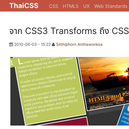
ThaiCSS
CSS
HTML5
UX
Web Standards
จาก CSS3 Transforms ถึง CSS
2010-06-03 - 15:22
Sitthiphorn Anthawonksa