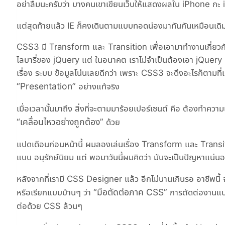
อย่าลืมนะครับว่า บางคนเขาเขียนเว็บให้แสดงผลใน iPhone กะ iP
แต่สุดท้ายแล้ว IE ก็คงเดินตามแบบทอดน่องมาทันกันเหมือนเดิม แต่
CSS3 มี Transform และ Transition เพื่อเอามาทำงานเกี่ยวกับก
ไลบารี่ของ jQuery แต่ ในอนาคต เราไม่จำเป็นต้องเอา jQuery มาท
เรื่อง ระบบ ข้อมูลโน่นเลยดีกว่า เพราะ CSS3 จะดึงอะไรก็ตามที่
Presentation
อย่างแท้จริง
เมื่อเวลานั้นมาถึง สิ่งที่จะตามมาร้อยเปอร์เซนต์ คือ ต้องทำควา
เคลื่อนไหวอย่างถูกต้อง
ด้วย
แปดเดือนก่อนหน้านี้ ผมลองเล่นเรื่อง Transform และ Trans
แบบ อนุรักษ์นิยม แต่ พอมาวันนี้ผมคิดว่า มันจะเป็นปัญหาแน่น
หลังจากที่เรามี CSS Designer แล้ว อีกไม่นานเกินรอ อาชีพน
มือตัดต่อภาค CSS
หรือเรียกแบบบ้านๆ ว่า
การตัดต่องานแบบนี
ต่อด้วย CSS ล้วนๆ