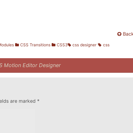
Back
Modules
CSS Transitions
CSS3
css designer
css
S Motion Editor Designer
ields are marked
*