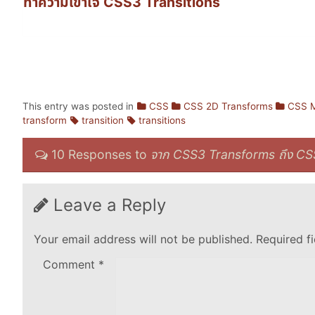
ทำความเข้าใจ CSS3 Transitions
This entry was posted in
CSS
CSS 2D Transforms
CSS 
transform
transition
transitions
10 Responses to
จาก CSS3 Transforms ถึง CS
Leave a Reply
Your email address will not be published.
Required f
Comment
*