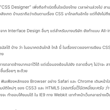
CSS Designer
เพิ่งถือกำเนิดขึ้นใจเมืองไทย เวลาผ่านล่วงไป สาม ส
ผมสังเกต บ้านเราถือว่าเดินตามเรื่อง CSS มาไกลกันอักโข แต่ก็ยังไม่ถึงขั
กจาก Interface Design อื่นๆ แต่สำหรับบางบริษัท ยังทำแบบ All-
ัลโด้ บ้าง ว่า ในอนาคตอันใกล้ ใกล้ นี้ ในเรื่องราวของการเขียน 
้าง
ารตลาดข้างมากเอาไว้ได้ แต่เมื่อมองย้อนไปยัง ตลาดอื่นๆ ไม่ว่าจะ 
ึ้นเรื่อยๆ ซะด้วย
งเป็น ฟันเฟืองหลักของ Browser อย่าง Safari และ Chrome เดินหน้าใส่เ
(ขอเกริ่นไว้นิดหนึ่งนะครับ ว
คุณสมบัติใหม่ๆ ของ CSS3 และ HTML5
พิ่งจะ ทำขอบโค้งมนได้ ใน IE9 ทาง Webkit เขาทำหน้าเว็บกลายร่างเป็