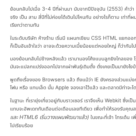
ย้อนกลับไปเมื่อ 3-4 ปีที่ผ่านมา นับจากปีปัจจุบัน (2553) คำว่า
จริง เป็น สาม สี่ปีที่ไม่ค่อยได้เดินไปไหนกัน อย่างไรก็ตาม เท่าที่
เรียกว่าตามทัน
ในระดับบริษัท ห้างร้าน เริ่มมี แผนกเขียน CSS HTML แยกออ
ก็เป็นอันเข้าใจว่า อาจจะด้วยความเบี้ยน้อยแต่หอยใหญ่ ก็ว่ากันไป
มองย้อนกลับไปข้างหลังแล้ว เรามามองโค้งแบบลูกยิงไกลของ โรน
มันจะแปลกแปร่งออกไปจากเผ่าพันธุ์เดิมดั้ง ดั่งเคยเป็นมายังไงบ
พูดถึงเรื่องของ Browsers แล้ว ถึงแม้ว่า IE ยังครองส่วนแบ่งก
โฟน หรือ แทบเล็ด นั้น Apple จองเอาไว้แล้ว และตลาดมีท่าจะโตข
ในฐานะ ที่เรายุ่งเกี่ยวอยู่กับบราวเซอร์ เราจึงเห็น Webkit ซึ่
แทบจะอัพเดทกันเดือนต่อเดือนเลยทีเดียว เพื่อทำให้รองรับ
และ HTML6 เริ่มวางแผนพัฒนาแล้ว)
ในขณะที่เจ้า ไทรเด้น เ
ไปเรียบร้อย