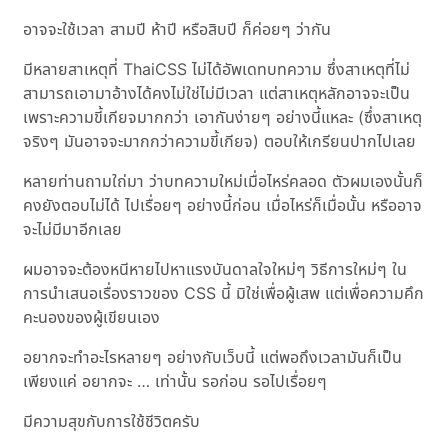
อาจจะใช้เวลา สามปี ห้าปี หรือสิบปี ก็ค่อยๆ ว่ากัน
มีหลายสาเหตุที่ ThaiCSS ไม่ได้อัพเดทบทความ ซึ่งสาเหตุที่ไม่
สามารถเอามาอ้างได้คงไม่ใช่ไม่มีเวลา แต่สาเหตุหลักอาจจะเป็น
เพราะความขี้เกียจมากกว่า เอากันง่ายๆ อย่างนี้แหละ (ซึ่งสาเหตุ
จริงๆ มันอาจจะมากกว่าความขี้เกียจ) ตอบให้เกรียนปากไปเลย
หลายท่านถามใถ่มา ว่าบทความใหม่เมื่อไหร่คลอด ตัวผมเองนั้นก็
คงยังตอบไม่ได้ ไปเรื่อยๆ อย่างนี้ก่อน เมื่อไหร่ก็เมื่อนั้น หรืออาจ
จะไม่มีมาอีกเลย
ผมอาจจะต้องหนีหายไปหาแรงบันดาลใจใหม่ๆ วิธีการใหม่ๆ ใน
การนำเสนอเรื่องราวของ CSS นี้ มิใช่เพื่อผู้เสพ แต่เพื่อความคึก
คะนองของผู้เขียนเอง
อยากจะทำอะไรหลายๆ อย่างกับเว็บนี้ แต่พอถึงเวลามันก็เป็น
เพียงแค่ อยากจะ … เท่านั้น รอก่อน รอไปเรื่อยๆ
มีความสุขกับการใช้ชีวิตครับ