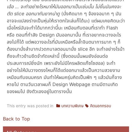
เอ้อ … จะทำอย่างไรหนาให้มันออกมาเป็นเช่นนั้น ไม่งั้นมันคงจะ
ตัด slice ออกมากันยากน่าดู
(นั่งคิดมาก ๆ จ้องจอมาก ๆ มัน
อาจจะแปลงร่างเป็นหุ่นให้เราตกใจเล่นก็ได้นะ) แต่ผมเคยคิดนะว่า
เมื่อไหร่มันจะทำได้มากกว่านี้นะ เหมือนกับตอนที่เราทำ Flash
หรือ ตอนที่กำลัง Design มันออกมานั้น ที่เราอยากจะวางอะไร
ลงไปก็ได้ แต่พอวางอะไรที่มันเหนือหรือล้ำจินตนาการมาก ๆ ก็
ต้องมานั่งลำบากปวดกบาลตอนมานั่ง slice อีก จะทำอย่างไรน้า
ถึงจะก้าวข้ามขีดจำกัดเหล่านี้ (ซึ่งตอนนั้นผมยังอ่อนต่อ
ประสบการณ์ยิ่งนัก เพราะยังไม่มีใครผลิตแก๊ซโซฮอล) จะทำ
อย่างไรให้มันวางตรงไหนก็ได้แต่ออกมาแล้วเป็นความสวยงาม
เหมือนกับขนมครก มันทำให้ผมครุ่นคิดเป็นพัก ๆ แล้วมันก็จาง
หายไป ตามวันเวลาผมก็ Design Webpage ตามมีตามเกิด
ของผมไป ขังตัวเองอยู่ในตารางนั้น
This entry was posted in
บทความพิเศษ
คิดนอกกรอบ
Back to Top