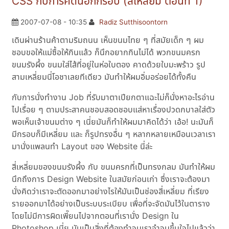
CSS กับการคิดนอกกรอบ (สี่เหลี่ยม ตอนที่ 1)
2007-07-08 - 10:35
Radiz Sutthisoontorn
เดินผ่านร้านค้าตามริมถนน เห็นขนมไทย ๆ ที่สมัยเด็ก ๆ ผม
ชอบขอให้แม่ซื้อให้กินแล้ว ก็นึกอยากกินไม่ได้ พวกขนมครก
ขนมรังผึ้ง ขนมใส่ไส้ที่อยู่ในห่อใบตอง คาดด้วยใบมะพร้าว รูป
สามเหลี่ยมนี่โอชาเลยทีเดียว มันทำให้ผมอิ่มอร่อยได้ทั้งคืน
กับการนั่งทำงาน Job ที่รับมาตาเปียกตาแฉะไม่ก็นั่งหาอะไรอ่าน
ไปเรื่อย ๆ ตามประสาคนชอบสอดชอบแส่หาเรื่องปวดกบาลใส่ตัว
พอเห็นเจ้าขนมต่าง ๆ เนี่ยมันก็ทำให้ผมมาคิดได้ว่า เอ้อ! นะมันก็
มีกรอบก็มีเหลี่ยม และ ก็รูปทรงอื่น ๆ หลากหลายเหมือนเวลาเรา
มานั่งแพลนทำ Layout ของ Website นี่ล่ะ
สี่เหลี่ยมของขนมรังผึ้ง กับ ขนมครกที่เป็นทรงกลม มันทำให้ผม
นึกถึงการ Design Website ในสมัยก่อนเก่า ซึ่งเราจะต้องมา
นั่งคิดว่าเราจะตัดออกมาอย่างไรให้มันเป็นช่องสี่เหลี่ยม ที่เรียง
รายออกมาได้อย่างเป็นระบบระเบียบ เพื่อที่จะจัดมันไว้ในตาราง
โดยไม่มีการผิดเพี๊ยนไปจากตอนที่เรานั่ง Design ใน
Photoshop เนี่ย มันเป็นสิ่งที่ต้องทำจนเราจำจนขึ้นใจไปแล้วว่า