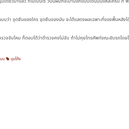
ียวมาแล้ว ก็ไม่เป็นไร วันนี้ผมก็จะมาบอกแบบเดินนั่นแหละครับ ก็ พื้
บว่า จุดยืนของใคร จุดยืนของมัน จะได้แสดงผลเฉพาะที่ของพื้นหลังได
้วตำรวจจับไหม ก็ตอบได้ว่าตำรวจคงไม่จับ ถ้าไม่คุยโทรศัพท์ขณะขับรถโดยไ
บมน
มุมโค้ง