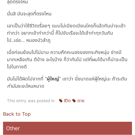
สุดตรงไหน
นั่นสิ มันจะสุดที่ตรงไหน
เอาเป็นว่าใช้ชีวิตเรื่อยๆ แบบไม่เบียดเบียนใครก็แล้วกันน่าจะเข้า
ท่ากว่า อยากเข้าท่ากว่านี้ ก็ไปขับเรือจะได้เข้าท่าทุกวันกัน
ไป..เอ่อ… หนองบัวลำภู
เมื่อก่อนย้อนไปไม่นาน ความคึกคะนองของกระทิงหนุ่ม ช่างมี
มากเหลือเกิน ดีบ้าง อะไรบ้าง ก็ว่ากันไป แต่ที่ผมได้มาก็น่าจะเป็น
ไปในทางดี
มันไม่ได้ผิดไปจากที่ “
ผู้ใหญ่
” เขาว่า นี่ขนาดแค่ผู้ใหญ่นะ ถ้าระดับ
กำนัน
จะขะไหนหนาด
This entry was posted in
ชีวิต
ตาย
Back to Top
Other